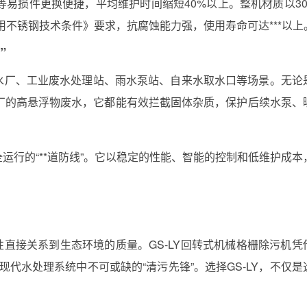
易损件更换便捷，平均维护时间缩短40%以上。整机材质以30
处理设备用不锈钢技术条件》要求，抗腐蚀能力强，使用寿命可达***以上
”
污水厂、工业废水处理站、雨水泵站、自来水取水口等场景。无论
厂的高悬浮物废水，它都能有效拦截固体杂质，保护后续水泵、
全运行的“**道防线”。它以稳定的性能、智能的控制和低维护成本
性直接关系到生态环境的质量。GS-LY回转式机械格栅除污机凭
现代水处理系统中不可或缺的“清污先锋”。选择GS-LY，不仅是
。