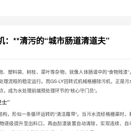
机：**清污的“城市肠道清道夫”
物、塑料袋、树枝、菜叶等杂物，就像人体肠道中的“食物残渣”
处理流程的稳定运行。而GS-LY回转式机械格栅除污机，正是污
特点，成为水处理前端预处理环节的“核心守门员”。
士”
链结构，形似一条循环运转的“清洁履带”。当污水流经格栅渠时，
物逐级提升至出料口，再由刮渣装置自动清除，实现连续、自