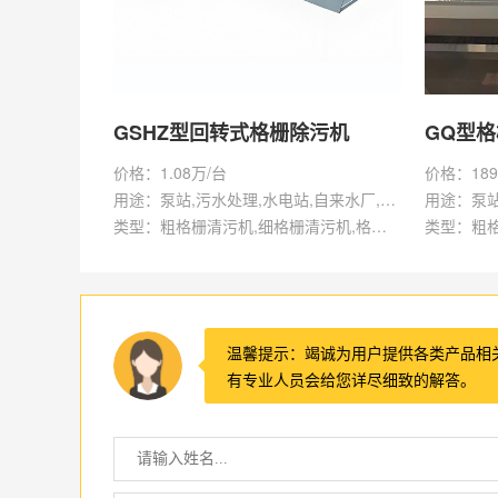
GSHZ型回转式格栅除污机
GQ型
价格：1.08万/台
价格：189
用途：泵站,污水处理,水电站,自来水厂,渠道,水产养殖,化工,纺织,给排水工程
类型：粗格栅清污机,细格栅清污机,格栅清污机,回转式清污机
温馨提示：竭诚为用户提供各类产品相
有专业人员会给您详尽细致的解答。