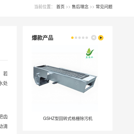
当前位置：
首页
>>
售后理念
>>
常见问题
爆款产品
，若
水处
耙齿
GSHZ型回转式格栅除污机
GQ
动清