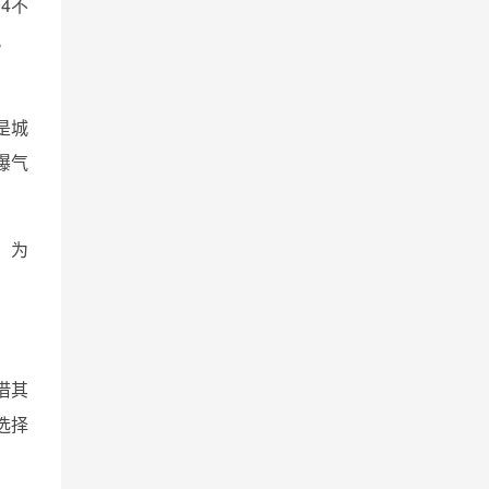
4不
。
是城
曝气
，为
借其
选择