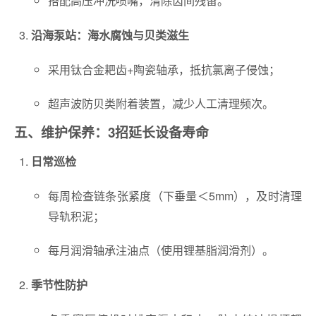
搭配高压冲洗喷嘴，清除齿间残留。
沿海泵站：海水腐蚀与贝类滋生
采用钛合金耙齿+陶瓷轴承，抵抗氯离子侵蚀；
超声波防贝类附着装置，减少人工清理频次。
五、维护保养：3招延长设备寿命
日常巡检
每周检查链条张紧度（下垂量＜5mm），及时清理
导轨积泥；
每月润滑轴承注油点（使用锂基脂润滑剂）。
季节性防护