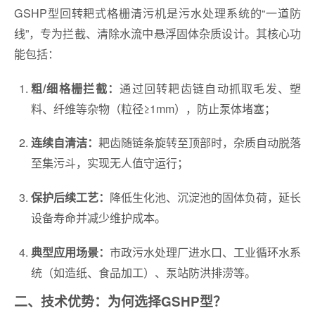
GSHP型回转耙式格栅清污机是污水处理系统的“一道防
线”，专为拦截、清除水流中悬浮固体杂质设计。其核心功
能包括：
通过回转耙齿链自动抓取毛发、塑
粗/细格栅拦截：
料、纤维等杂物（粒径≥1mm），防止泵体堵塞；
耙齿随链条旋转至顶部时，杂质自动脱落
连续自清洁：
至集污斗，实现无人值守运行；
降低生化池、沉淀池的固体负荷，延长
保护后续工艺：
设备寿命并减少维护成本。
市政污水处理厂进水口、工业循环水系
典型应用场景：
统（如造纸、食品加工）、泵站防洪排涝等。
二、技术优势：为何选择GSHP型？