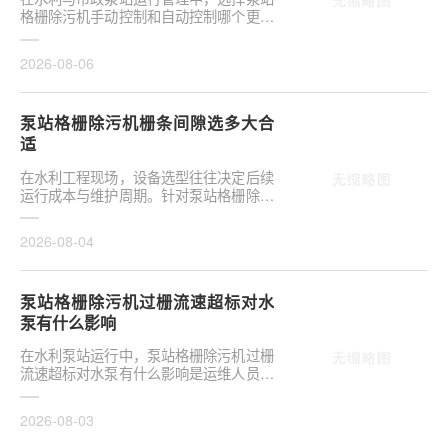
格栅除污机手动控制和自动控制哪个更可
靠，往往是项目决策的关键环节。这并非
单纯的技术选···
2026-08-06
泵站格栅除污机栅条间隙选多大合
适
在水利工程现场，设备选型往往决定后续
运行成本与维护周期。针对泵站格栅除污
机栅条间隙选多大合适，需结合具体工况
**分析，不可···
2026-08-04
泵站格栅除污机过栅流速超标对水
泵有什么影响
在水利泵站运行中，泵站格栅除污机过栅
流速超标对水泵有什么影响是运维人员关
注的核心议题。当水流通过格栅的速度超
出设计允许范···
2026-08-03