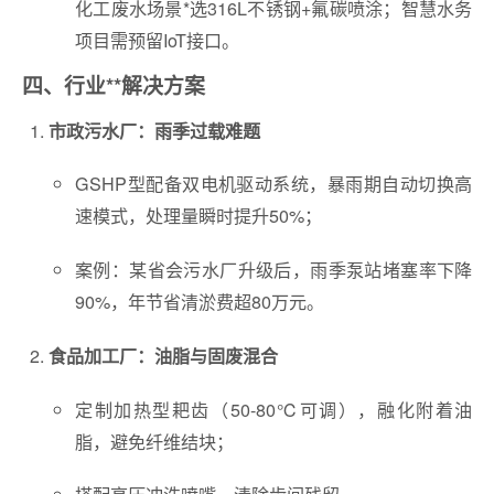
化工废水场景*选316L不锈钢+氟碳喷涂；智慧水务
项目需预留IoT接口。
四、行业**解决方案
市政污水厂：雨季过载难题
GSHP型配备双电机驱动系统，暴雨期自动切换高
速模式，处理量瞬时提升50%；
案例：某省会污水厂升级后，雨季泵站堵塞率下降
90%，年节省清淤费超80万元。
食品加工厂：油脂与固废混合
定制加热型耙齿（50-80℃可调），融化附着油
脂，避免纤维结块；