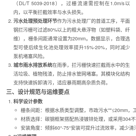
（DL/T 5039-2018），过栅流速需控制在‌1.0m/s以
内‌，以平衡拦截效率与水头损失‌。
作为污水处理厂的首道工序，平面
‌污水处理预处理环节‌
钢拦污栅可过滤80%以上的粗大悬浮物（如塑料袋、纤
维），栅条间距通常设置为20mm‌。数据显示，合理选
型可使后续生化池处理效率提升15%-20%，同时减少
泵机堵塞风险‌。
在雨季，拦污栅快速拦截雨水中的生
城市雨水排放系统‌
活垃圾、植物残渣，防止排水管网堵塞。其模块化结构
支持快速拆卸清污，适应暴雨期高杂质负荷‌。
三、设计规范与运维要点
‌科学设计参数‌‌
栅条间距‌：根据水质类型调整，市政污水**≤20mm，
材质选择‌：碳钢框架搭配热浸镀锌处理，或采用304不锈
安装角度‌：倾斜60°-75°安装可提升过流效率，减少清