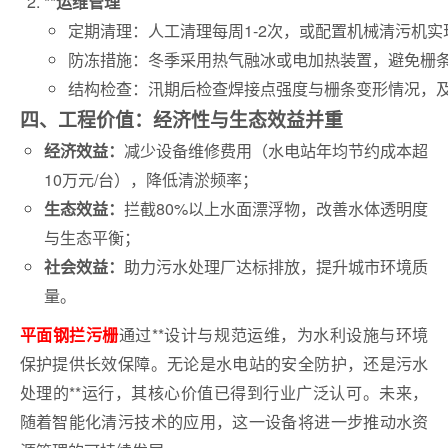
**运维管理‌‌
定期清理‌：人工清理每周1-2次，或配置机械清污机实现
防冻措施‌：冬季采用热气融冰或电加热装置，避免栅条
结构检查‌：汛期后检查焊接点强度与栅条变形情况，及
四、工程价值：经济性与生态效益并重
减少设备维修费用（水电站年均节约成本超
经济效益‌：
10万元/台），降低清淤频率‌；‌
拦截80%以上水面漂浮物，改善水体透明度
生态效益‌：
与生态平衡‌；‌
助力污水处理厂达标排放，提升城市环境质
社会效益‌：
量‌。
通过**设计与规范运维，为水利设施与环境
平面钢拦污栅
保护提供长效保障。无论是水电站的安全防护，还是污水
处理的**运行，其核心价值已得到行业广泛认可‌。未来，
随着智能化清污技术的应用，这一设备将进一步推动水资