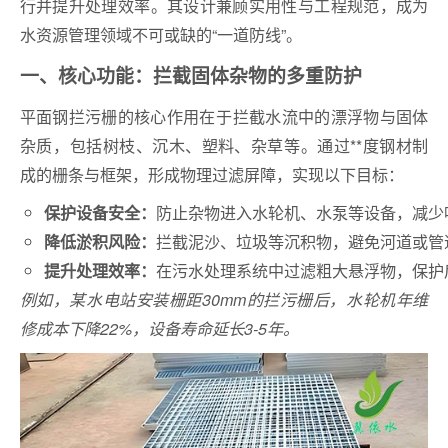
行并提升处理效率。其设计兼顾实用性与工程规范，成为
水资源管理领域不可或缺的“一道防线”。
一、核心功能：拦截固体杂物的多重防护
平面钢拦污栅的核心作用在于‌拦截水流中的漂浮物与固体
杂质‌，包括树枝、沉木、塑料、杂草等‌。通过**度钢材制
成的栅条与框架，形成物理过滤屏障，实现以下目标：
防止杂物进入水轮机、水泵等设备，减少叶
‌保护设备安全‌：
拦截泥沙、垃圾等沉积物，避免河道或管道
降低淤积风险‌：
在污水处理系统中过滤粗大悬浮物，保护
提升处理效率‌：
例如，某水电站安装栅距30mm的拦污栅后，水轮机年维
修成本下降22%，设备寿命延长3-5年‌。