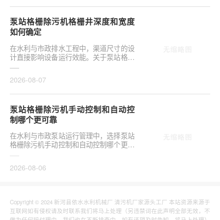
泵站格栅除污机格栅井深度和宽度
如何确定
在水利与市政排水工程中，渠道尺寸的设
计直接影响设备运行效能。关于泵站格栅
除污机格栅井深度和宽度如何确定，是前
期设计阶段的···
2026-08-07
泵站格栅除污机手动控制和自动控
制哪个更可靠
在水利与市政泵站运行管理中，选择泵站
格栅除污机手动控制和自动控制哪个更可
靠，往往是项目决策的关键环节。这并非
单纯的技术选···
2026-08-06
Copyright © 2024 新河县依水水利机械厂 清污机厂家源头工厂 本站资源来源于
互联网如有侵权请及时联系我们将马上处理（另违禁词在此声明全部无效，不
做为任何赔付理由，我们也在不断排查中，如有还望及时告知，将马上处理）