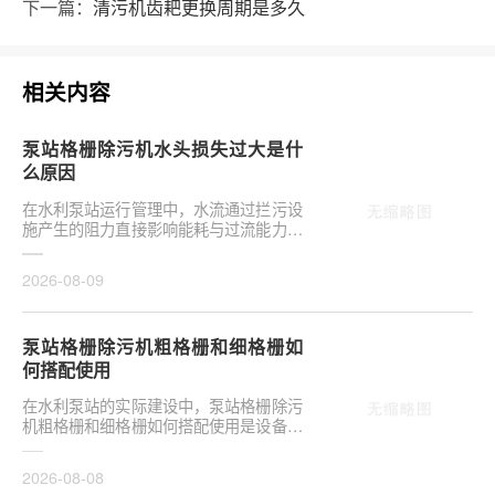
下一篇：
清污机齿耙更换周期是多久
相关内容
泵站格栅除污机水头损失过大是什
么原因
在水利泵站运行管理中，水流通过拦污设
施产生的阻力直接影响能耗与过流能力。
许多工程技术人员关注泵站格栅除污机水
头损失过大是···
2026-08-09
泵站格栅除污机粗格栅和细格栅如
何搭配使用
在水利泵站的实际建设中，泵站格栅除污
机粗格栅和细格栅如何搭配使用是设备选
型的关键环节。合理配置直接影响后续水
泵安全与管道···
2026-08-08