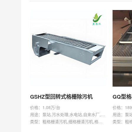
GSHZ型回转式格栅除污机
GQ型
价格：1.08万/台
价格：189
用途：泵站,污水处理,水电站,自来水厂,渠道,水产养殖,化工,纺织,给排水工程
类型：粗格栅清污机,细格栅清污机,格栅清污机,回转式清污机