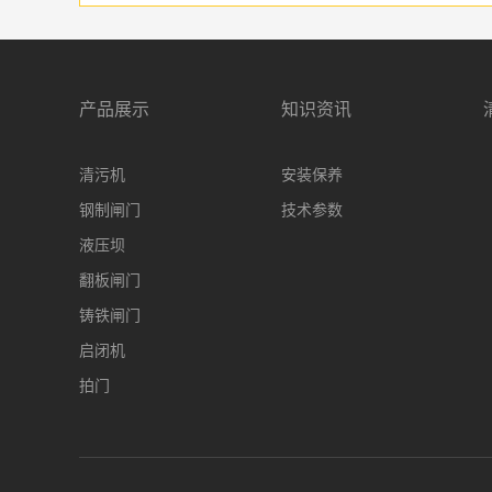
产品展示
知识资讯
清污机
安装保养
钢制闸门
技术参数
液压坝
翻板闸门
铸铁闸门
启闭机
拍门