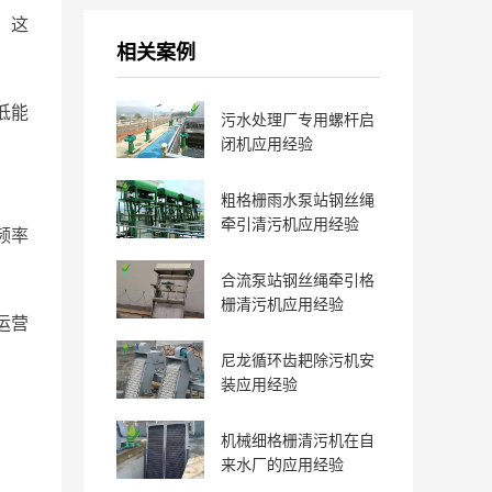
，这
相关案例
低能
污水处理厂专用螺杆启
闭机应用经验
粗格栅雨水泵站钢丝绳
牵引清污机应用经验
频率
合流泵站钢丝绳牵引格
栅清污机应用经验
运营
尼龙循环齿耙除污机安
装应用经验
机械细格栅清污机在自
来水厂的应用经验