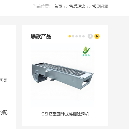
当前位置：
首页
>>
售后理念
>>
常见问题
爆款产品
这类
的配
GSHZ型回转式格栅除污机
GQ