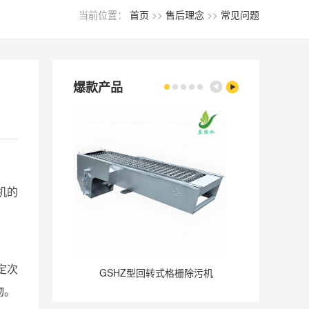
当前位置：
首页
>>
售后理念
>>
常见问题
爆款产品
机的
定次
GSHZ型回转式格栅除污机
GQ
物。