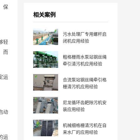
，保
相关案例
污水处理厂专用螺杆启
闭机应用经验
够轻
，而
粗格栅雨水泵站钢丝绳
牵引清污机应用经验
定运
合流泵站钢丝绳牵引格
栅清污机应用经验
尼龙循环齿耙除污机安
装应用经验
启动
机械细格栅清污机在自
来水厂的应用经验
的运