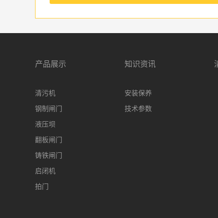
产品展示
知识资讯
清污机
安装保养
钢制闸门
技术参数
液压坝
翻板闸门
铸铁闸门
启闭机
拍门