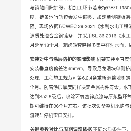
与销轴间隙扩张。机加工环节若未按GB/T 198
度，链条运行轨迹会发生偏移，加速单侧链板磨
阻。现场依据T/CWEC 29-2021《水利水电
调质处理合金钢链条，并采用SL 36-2016
月延至18个月。耙齿轴套磨损多集中在迎水面，周
安装对中与涂层防护的实际影响
机架安装垂直度
安装垂直度偏差达4mm/m，导致尼龙滑块单侧挤压
处理厂工程施工规范》第6.2.4条重新调整地脚
个月。防腐涂层厚度同样决定金属构件寿命。水下碳钢
达到Sa2.5级后，喷涂环氧富锌底漆与厚浆型环氧
期可维持在36个月左右。该批次设备整机采购与易损
流转与停机窗口安排。
关键参数对比与周期调整依据
不同水质条件下，