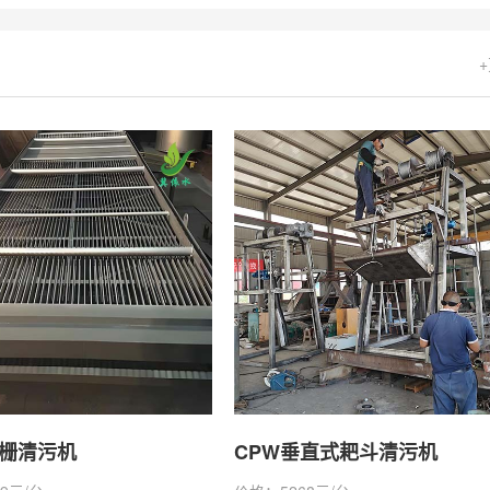
格栅清污机
CPW垂直式耙斗清污机