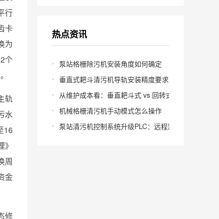
平行
齿卡
热点资讯
换为
2个
泵站格栅除污机安装角度如何确定
定。
垂直式耙斗清污机导轨安装精度要求多少
从维护成本看：垂直耙斗式 vs 回转式怎么选
主轨
机械格栅清污机手动模式怎么操作
污水
泵站清污机控制系统升级PLC：远程监控怎么实现？
16
理》
换周
资金
态修