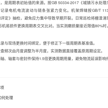
是周期表初始值的来源。按GB 50334-2017《城镇污水处理
录电机电流波动与链条张紧力变化。机架焊缝按GB/T 1134
级和评定》抽检，避免应力集中导致早期开裂。日常巡检将栅渣清
污机易损件更换周期表交叉比对。当实测磨损量接近限值80%时
记录与现场更换时间绑定，便于修正下一版周期表基准值。
检查频次由月度调整为半月度，实测数据直接覆盖原周期设定。
轴、轴套与密封件保持1.5倍更换周期用量，避免物流延误影响
事项
如何处理