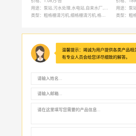
价格：1.08万/台
价格：189
用途：泵站,污水处理,水电站,自来水厂,渠道,水产养殖,化工,纺织,给排水工程
类型：粗格栅清污机,细格栅清污机,格栅清污机,回转式清污机
温馨提示：竭诚为用户提供各类产品相
有专业人员会给您详尽细致的解答。