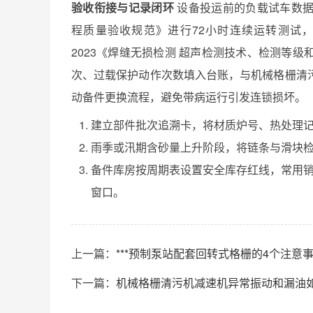
验收衔接与记录闭环
设备投运前的负载试车数据，
程质量验收规范》进行72小时连续运转测试，记
2023《焊缝无损检测 超声检测技术、检测等
次、过载保护动作次数填入台账，与机械格栅清
动备件更换流程，避免带病运行引发连锁损坏。
建立部件批次追溯卡，将材质炉号、热处理
雨季或汛期含砂量上升阶段，将链条与滑块
备件库房按周期表设置安全库存红线，常用销
窗口。
上一篇：
***预制泵站配套回转式格栅的4个注意
下一篇：
机械格栅清污机减速机异常振动和漏油