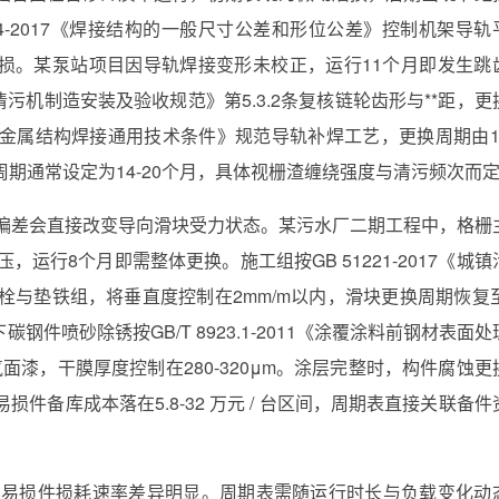
04-2017《焊接结构的一般尺寸公差和形位公差》控制机架导轨
损。某泵站项目因导轨焊接变形未校正，运行11个月即发生跳
工程清污机制造安装及验收规范》第5.3.2条复核链轮齿形与**距，更
《水工金属结构焊接通用技术条件》规范导轨补焊工艺，更换周期由1
期通常设定为14-20个月，具体视栅渣缠绕强度与清污频次而
偏差会直接改变导向滑块受力状态。某污水厂二期工程中，格栅
，运行8个月即需整体更换。施工组按GB 51221-2017《城镇
螺栓与垫铁组，将垂直度控制在2mm/m以内，滑块更换周期恢复至
件喷砂除锈按GB/T 8923.1-2011《涂覆涂料前钢材表面处
面漆，干膜厚度控制在280-320μm。涂层完整时，构件腐蚀更
件备库成本落在5.8-32 万元 / 台区间，周期表直接关联备件
易损件损耗速率差异明显。周期表需随运行时长与负载变化动