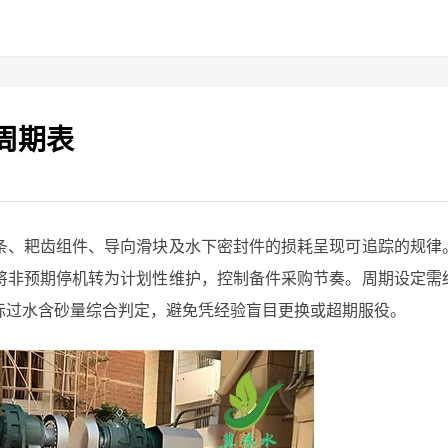
周期表
条、耙齿组件、导向滑块及水下密封件的损耗呈现可追踪的规律
将非预期停机转为计划性维护，控制备件采购节奏。周期设定需
际过水含砂量综合判定，避免凭经验盲目更换或超期服役。