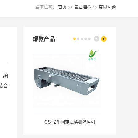
当前位置：
首页
>>
售后理念
>>
常见问题
爆款产品
。编
结合
GSHZ型回转式格栅除污机
GQ