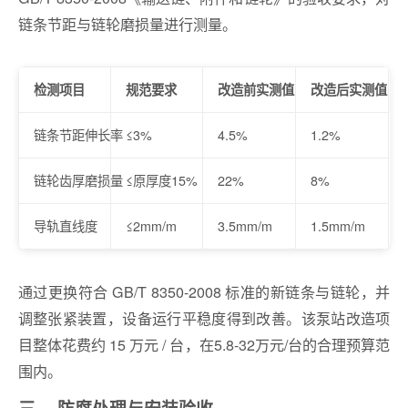
链条节距与链轮磨损量进行测量。
检测项目
规范要求
改造前实测值
改造后实测值
链条节距伸长率
≤3%
4.5%
1.2%
链轮齿厚磨损量
≤原厚度15%
22%
8%
导轨直线度
≤2mm/m
3.5mm/m
1.5mm/m
通过更换符合 GB/T 8350-2008 标准的新链条与链轮，并
调整张紧装置，设备运行平稳度得到改善。该泵站改造项
目整体花费约 15 万元 / 台，在5.8-32万元/台的合理预算范
围内。