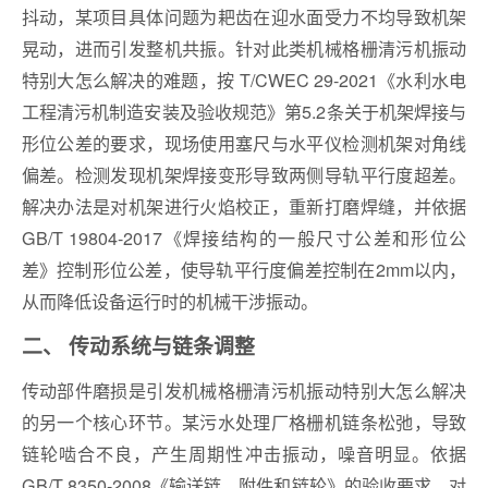
抖动，某项目具体问题为耙齿在迎水面受力不均导致机架
晃动，进而引发整机共振。针对此类机械格栅清污机振动
特别大怎么解决的难题，按 T/CWEC 29-2021《水利水电
工程清污机制造安装及验收规范》第5.2条关于机架焊接与
形位公差的要求，现场使用塞尺与水平仪检测机架对角线
偏差。检测发现机架焊接变形导致两侧导轨平行度超差。
解决办法是对机架进行火焰校正，重新打磨焊缝，并依据
GB/T 19804-2017《焊接结构的一般尺寸公差和形位公
差》控制形位公差，使导轨平行度偏差控制在2mm以内，
从而降低设备运行时的机械干涉振动。
二、 传动系统与链条调整
传动部件磨损是引发机械格栅清污机振动特别大怎么解决
的另一个核心环节。某污水处理厂格栅机链条松弛，导致
链轮啮合不良，产生周期性冲击振动，噪音明显。依据
GB/T 8350-2008《输送链、附件和链轮》的验收要求，对