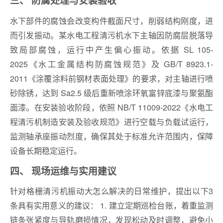
三、 防腐处理与安装验收
水下部件的腐蚀会改变构件截面尺寸，削弱结构刚度，进
而引发振动。某水电工程清污机水下主轴因防腐层脱落导
致局部腐蚀，运行中产生偏心振动。依据 SL 105-
2025《水工金属结构防腐蚀规范》及 GB/T 8923.1-
2011《涂覆涂料前钢材表面处理》的要求，对主轴进行喷
砂除锈，达到 Sa2.5 级后重新喷涂环氧富锌底漆与聚氨酯
面漆。在安装验收阶段，依照 NB/T 11009-2022《水电工
程清污机制造安装及验收规范》进行空载与负载试运行，
监测轴承座振动烈度，确保其处于标准允许范围内，保障
设备长期稳定运行。
四、 现场运维与实用建议
针对格栅清污机振动大怎么解决的日常维护，提出以下3
条具有实用意义的建议： 1. 建立定期巡检台账，着重监测
链条张紧度与导轨磨损情况，发现松动及时调整，避免小