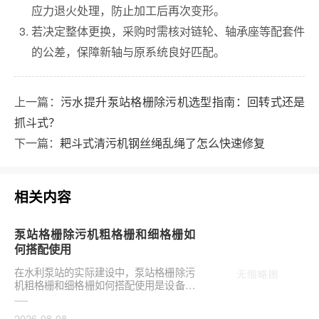
应力退火处理，防止加工后再次变形。
若决定整体更换，采购时需核对链轮、轴承座等配套件
的公差，保障新轴与原系统良好匹配。
上一篇：
污水提升泵站格栅除污机选型指南：回转式还是
抓斗式？
下一篇：
耙斗式清污机钢丝绳乱绳了怎么快速修复
相关内容
泵站格栅除污机粗格栅和细格栅如
何搭配使用
在水利泵站的实际建设中，泵站格栅除污
机粗格栅和细格栅如何搭配使用是设备选
型的关键环节。合理配置直接影响后续水
泵安全与管道···
2026-08-08