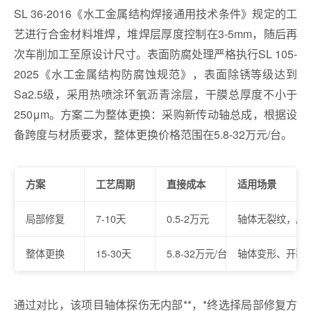
SL 36-2016《水工金属结构焊接通用技术条件》规定的工
艺进行合金材料堆焊，堆焊层厚度控制在3-5mm，随后再
次车削加工至原设计尺寸。表面防腐处理严格执行SL 105-
2025《水工金属结构防腐蚀规范》，表面除锈等级达到
Sa2.5级，采用热喷涂环氧沥青涂层，干膜总厚度不小于
250μm。方案二为整体更换：采购新传动轴总成，根据设
备跨度与材质要求，整体更换价格范围在5.8-32万元/台。
方案
工艺周期
直接成本
适用场景
局部修复
7-10天
0.5-2万元
轴体无裂纹，局
整体更换
15-30天
5.8-32万元/台
轴体变形、开裂
通过对比，该项目轴体探伤无内部**，*终选择局部修复方