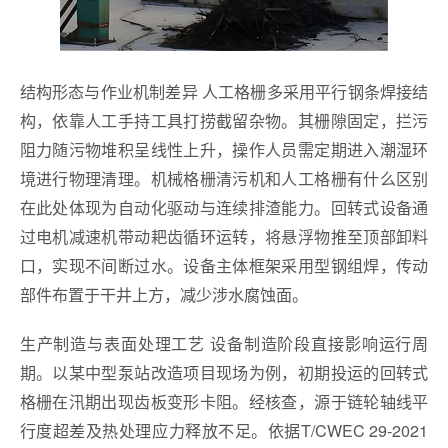
结构形态与作业机制差异 人工格栅多采用平行钢条焊接结
构，依靠人工手持工具打捞截留杂物。其栅隙固定，拦污
阻力随污物堆积呈线性上升，操作人员需定期进入潮湿环
境进行物理清理。机械格栅清污机和人工格栅有什么区别
在此处体现为自动化驱动与连续排渣能力。回转式设备通
过电机减速机带动耙齿循环运转，将悬浮物推至顶部卸料
口，实现不间断过水。设备主体框架采用型钢组焊，传动
部件布置于干井上方，减少涉水腐蚀面。
生产制造与表面处理工艺 设备制造阶段直接影响运行周
期。以某中型泵站改造项目现场为例，初期投运的回转式
格栅在汛期出现齿板变形卡阻。经核查，源于链轮轴线平
行度超差及热处理应力释放不足。依据T/CWEC 29-2021