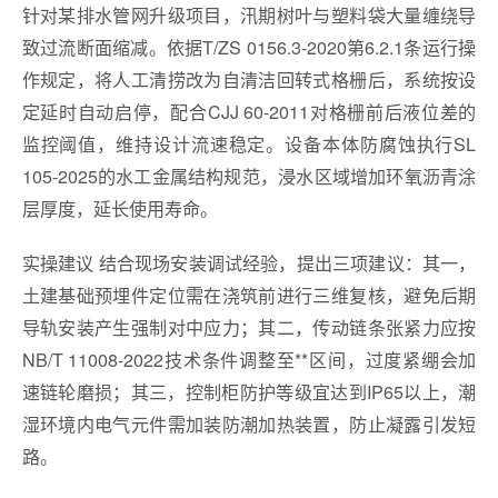
针对某排水管网升级项目，汛期树叶与塑料袋大量缠绕导
致过流断面缩减。依据T/ZS 0156.3-2020第6.2.1条运行操
作规定，将人工清捞改为自清洁回转式格栅后，系统按设
定延时自动启停，配合CJJ 60-2011对格栅前后液位差的
监控阈值，维持设计流速稳定。设备本体防腐蚀执行SL
105-2025的水工金属结构规范，浸水区域增加环氧沥青涂
层厚度，延长使用寿命。
实操建议 结合现场安装调试经验，提出三项建议：其一，
土建基础预埋件定位需在浇筑前进行三维复核，避免后期
导轨安装产生强制对中应力；其二，传动链条张紧力应按
NB/T 11008-2022技术条件调整至**区间，过度紧绷会加
速链轮磨损；其三，控制柜防护等级宜达到IP65以上，潮
湿环境内电气元件需加装防潮加热装置，防止凝露引发短
路。