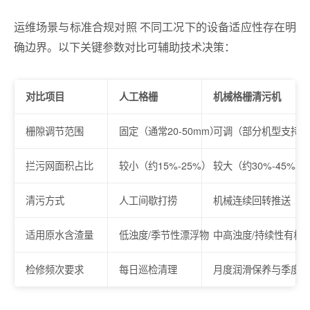
运维场景与标准合规对照 不同工况下的设备适应性存在明
确边界。以下关键参数对比可辅助技术决策：
对比项目
人工格栅
机械格栅清污机
栅隙调节范围
固定（通常20-50mm）
可调（部分机型支持变
拦污网面积占比
较小（约15%-25%）
较大（约30%-45%）
清污方式
人工间歇打捞
机械连续回转推送
适用原水含渣量
低浊度/季节性漂浮物
中高浊度/持续性有机
检修频次要求
每日巡检清理
月度润滑保养与季度传