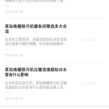
格栅除污机手动控制和自动控制哪个更可
靠，往往是项目决策的关键环节。这并非
单纯的技术选···
2026-08-06
泵站格栅除污机栅条间隙选多大合
适
在水利工程现场，设备选型往往决定后续
运行成本与维护周期。针对泵站格栅除污
机栅条间隙选多大合适，需结合具体工况
**分析，不可···
2026-08-04
泵站格栅除污机过栅流速超标对水
泵有什么影响
在水利泵站运行中，泵站格栅除污机过栅
流速超标对水泵有什么影响是运维人员关
注的核心议题。当水流通过格栅的速度超
出设计允许范···
2026-08-03