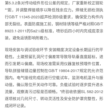
第5.3.2条对传动组件形位公差的规定，厂家重新校正链轮
**距，并调整焊接顺序以降低残余应力。焊缝无损检测执
行GB/T 11345-2023超声检测B级要求，确保受力构件内
部无裂纹。表面防腐施工前，钢材除锈等级严格对照GB/T
8923.1-2011的Sa2½级标准，喷砂后四小时内完成底漆涂
装，避免返锈影响附着力。
现场安装与调试验收环节 安装精度决定设备长期运行的平
稳性。土建预留孔洞尺寸偏差常导致导轨垂直度超标，进
而引发耙斗偏磨。现场校准需采用仪器复核预埋件位置，
导轨拼接缝错边量控制在GB/T 19804-2017规定的允许范
围内。电气接线完成后进行空载试车，监测电机温升与振
动值，确认限位开关动作可靠。负载试验时逐步提升进水
流量，观察清污过程是否顺畅。*终验收依据SL 582-2012
逐项核对几何尺寸、转动灵活性及安全防护罩完整性，形
成闭环记录。