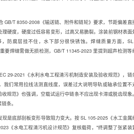
B/T 8350-2008《输送链、附件和链轮》要求，节距偏差直
处理硬度，硬度过低容易变形，过高又易脆裂。涂装前钢材表面
砂等级不够，防腐层挂不住，水下部分很快锈蚀。焊缝质量方面，SL 3
焊缝需做无损检测，GB/T 11345-2023 里提到超声检测等
EC 29-2021《水利水电工程清污机制造安装及验收规范》，链
时，我们常用拉线法测直线度，误差过大说明导轨或轴承位置不
造安装及验收规范》也强调，空载试运行中链条不应出现卡滞或脱齿现象
紧链条。
底部刮板变形导致阻力变大。按 SL 105-2025《水工金属
20‑2023《水电工程清污机设计规范》复核载荷，*终调整了张紧装