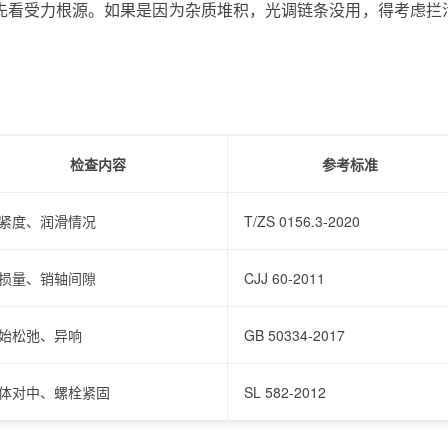
先看受力根源。如果是因为杂质堆积，光调链条没用，得考虑拦
检查内容
参考标准
紧度、润滑情况
T/ZS 0156.3‑2020
损量、销轴间隙
CJJ 60-2011
始松弛、异响
GB 50334-2017
体对中、螺栓紧固
SL 582-2012