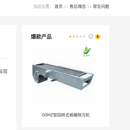
当前位置：
首页
>>
售后理念
>>
常见问题
爆款产品
有现
GSHZ型回转式格栅除污机
GQ