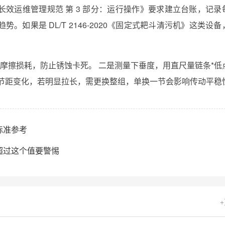
排水设施长效运维管理规范 第 3 部分：运行操作》要求建立台账，记录
如果是 DL/T 2146‑2020《固定式耙斗清污机》这类设备
少摩擦损耗，防止锈蚀卡死。 二是测量下垂度，用直尺量链条*低
条节距变化，若明显拉长，需更换整组，单换一节会影响传动平稳
标准参考
超过这个值要警惕