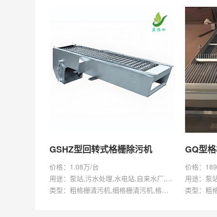
GSHZ型回转式格栅除污机
GQ型
价格：1.08万/台
价格：189
用途：泵站,污水处理,水电站,自来水厂,渠道,水产养殖,化工,纺织,给排水工程
类型：粗格栅清污机,细格栅清污机,格栅清污机,回转式清污机