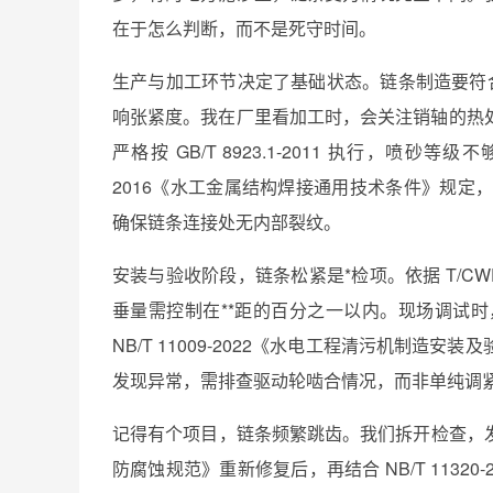
在于怎么判断，而不是死守时间。
生产与加工环节决定了基础状态。链条制造要符合 G
响张紧度。我在厂里看加工时，会关注销轴的热
严格按 GB/T 8923.1-2011 执行，喷
2016《水工金属结构焊接通用技术条件》规定，重要
确保链条连接处无内部裂纹。
安装与验收阶段，链条松紧是*检项。依据 T/CW
垂量需控制在**距的百分之一以内。现场调试
NB/T 11009‑2022《水电工程清污机制
发现异常，需排查驱动轮啮合情况，而非单纯调
记得有个项目，链条频繁跳齿。我们拆开检查，发现是
防腐蚀规范》重新修复后，再结合 NB/T 113