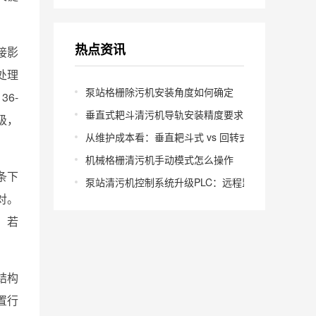
热点资讯
接影
处理
泵站格栅除污机安装角度如何确定
6-
垂直式耙斗清污机导轨安装精度要求多少
级，
从维护成本看：垂直耙斗式 vs 回转式怎么选
机械格栅清污机手动模式怎么操作
条下
泵站清污机控制系统升级PLC：远程监控怎么实现？
对。
。若
结构
置行