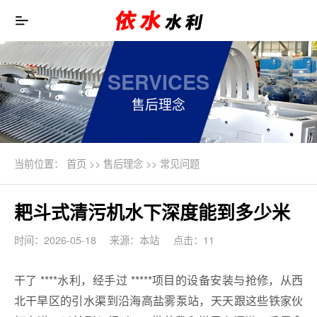
SERVICES
售后理念
当前位置：
首页
>>
售后理念
>>
常见问题
耙斗式清污机水下深度能到多少米
时间：2026-05-18
来源：本站
点击：11
干了 ****水利，经手过 *****项目的设备安装与抢修，从西
北干旱区的引水渠到沿海高盐雾泵站，天天跟这些铁家伙