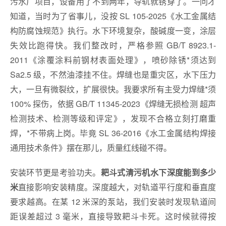
污水厂项目，设备用了不到两年，导轨就锈穿了。一问才
知道，当时为了省事儿，没按 SL 105-2025《水工金属结
构防腐蚀规范》执行。水下环境复杂，酸碱度一变，涂层
失效比跑得快。我们整改时，严格参照 GB/T 8923.1-
2011《涂覆涂料前钢材表面处理》，喷砂除锈*须达到
Sa2.5 级，不然油漆挂不住。焊缝也是重灾区，水下压力
大，一旦有微裂纹，扩展很快。我要求所有主受力焊缝*须
100% 探伤，依据 GB/T 11345-2023《焊缝无损检测 超声
检测技术、检测等级和评定》，发现不合格立刻打磨重
焊，*不带病上岗。毕竟 SL 36-2016《水工金属结构焊接
通用技术条件》摆在那儿，质量红线碰不得。
安装环节更是考验功夫。
耙斗式清污机水下深度能到多少
直接影响安装精度。深度越大，对轨道平行度和垂直度
米
要求越高。在某 12 米深的泵站，我们安装时发现轨道间
距误差超过 3 毫米，直接导致耙斗卡死。这时候就得按