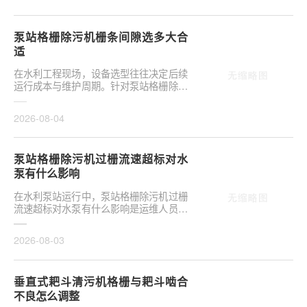
泵站格栅除污机栅条间隙选多大合
适
在水利工程现场，设备选型往往决定后续
运行成本与维护周期。针对泵站格栅除污
机栅条间隙选多大合适，需结合具体工况
**分析，不可···
2026-08-04
泵站格栅除污机过栅流速超标对水
泵有什么影响
在水利泵站运行中，泵站格栅除污机过栅
流速超标对水泵有什么影响是运维人员关
注的核心议题。当水流通过格栅的速度超
出设计允许范···
2026-08-03
垂直式耙斗清污机格栅与耙斗啮合
不良怎么调整