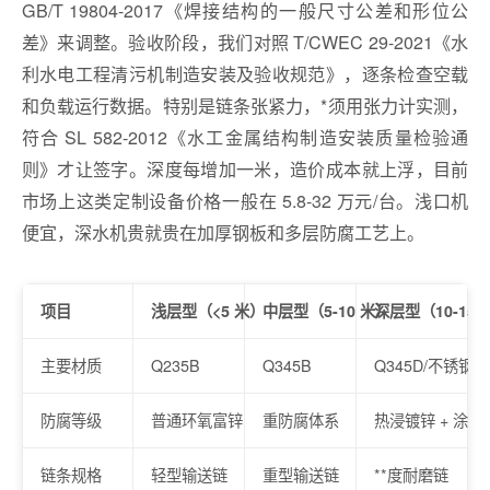
GB/T 19804-2017《焊接结构的一般尺寸公差和形位公
差》来调整。验收阶段，我们对照 T/CWEC 29-2021《水
利水电工程清污机制造安装及验收规范》，逐条检查空载
和负载运行数据。特别是链条张紧力，*须用张力计实测，
符合 SL 582-2012《水工金属结构制造安装质量检验通
则》才让签字。深度每增加一米，造价成本就上浮，目前
市场上这类定制设备价格一般在 5.8-32 万元/台。浅口机
便宜，深水机贵就贵在加厚钢板和多层防腐工艺上。
项目
浅层型（<5 米）
中层型（5-10 米）
深层型（10-15 
主要材质
Q235B
Q345B
Q345D/不锈钢
防腐等级
普通环氧富锌
重防腐体系
热浸镀锌 + 涂层
链条规格
轻型输送链
重型输送链
**度耐磨链