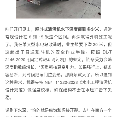
咱们开门见山，
，通常
耙斗式清污机水下深度能到多少米
常规设计在 8 到 15 米这个区间。再深就得算特殊工况
了。我在某大型水电站改造时，业主想要下潜 20 米，但
这超出了普通耙斗机的安全作业半径。按照 DL/T
2146‑2020《固定式耙斗清污机》的规定，链条受力会随
深度指数级增长，*须重新核算牵引力。如果强行上，链条
容易断，到时候把闸门拉变形，那麻烦就大了。所以遇到
这种需求，我得先按 NB/T 11320‑2023《水电工程清污机
设计规范》做强度校核，确保结构不会在水压冲击下失
稳。
说到下水深，*怕的就是腐蚀和焊接开裂。去年在南方一个