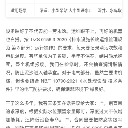
适用场景
渠道、小型泵站
大中型进水口
深井、水库取水
设备装好了不代表能一劳永逸。运维跟不上，再好的机器
也白搭。按 T/ZS 0156.3‑2020《排水设施长效运维管理规
范 第 3 部分：运行操作》的要求，每天要记录清污次数和
电机温度。有些单位为了省钱，半年不保养，结果轴承抱
死，整个机组报废。我们在检修时，还会抽查润滑脂情
况，防止泥沙进入轴承室。对于电气部分，虽然主要讲机
械，但也要结合 NB/T 10790‑2021《水处理设备 技术条
件》里的电气防护要求，确保潮湿环境下*缘良好。
干了这么多年，我有三条实在话建议给大家： **，别盲目
追求深度，根据实际水位预留余量即可，深度过大不仅增
加能耗，还降低设备寿命。 **，合同里要把防腐等级写
死，别听厂家忽悠“耐用就行”，按 SL 105-2025 白纸黑字