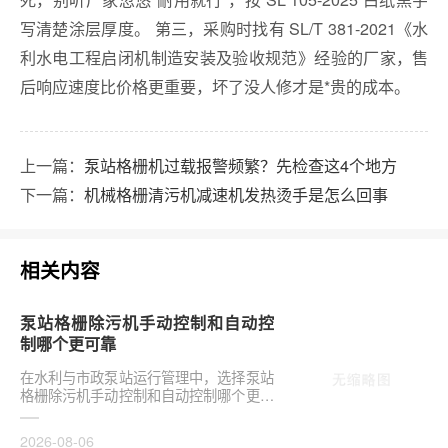
写清楚涂层厚度。 第三，采购时找有 SL/T 381-2021《水
利水电工程启闭机制造安装及验收规范》经验的厂家，售
后响应速度比价格更重要，坏了没人修才是*贵的成本。
上一篇：
泵站格栅机过载报警频繁？先检查这4个地方
下一篇：
机械格栅清污机减速机发热烫手是怎么回事
相关内容
泵站格栅除污机手动控制和自动控
制哪个更可靠
在水利与市政泵站运行管理中，选择泵站
格栅除污机手动控制和自动控制哪个更可
靠，往往是项目决策的关键环节。这并非
单纯的技术选···
2026-08-06