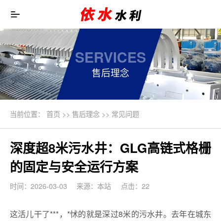
SERVICES
售后理念
当前位置：
首页
>>
售后理念
>>
常见问题
深度超8米污水井：GLG高链式格栅
的固定与安全运行方案
时间：2026-03-03
来源：本站
点击：22
这活儿干了***，*怵的就是深过8米的污水井。去年在城东