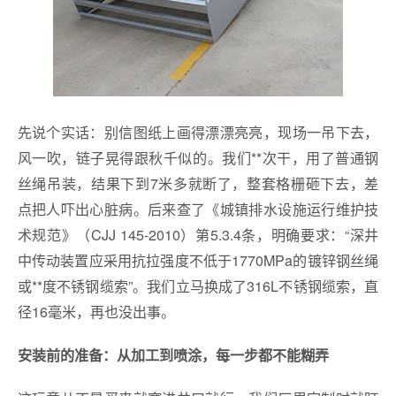
先说个实话：别信图纸上画得漂漂亮亮，现场一吊下去，
风一吹，链子晃得跟秋千似的。我们**次干，用了普通钢
丝绳吊装，结果下到7米多就断了，整套格栅砸下去，差
点把人吓出心脏病。后来查了《城镇排水设施运行维护技
术规范》（CJJ 145-2010）第5.3.4条，明确要求：“深井
中传动装置应采用抗拉强度不低于1770MPa的镀锌钢丝绳
或**度不锈钢缆索”。我们立马换成了316L不锈钢缆索，直
径16毫米，再也没出事。
安装前的准备：从加工到喷涂，每一步都不能糊弄