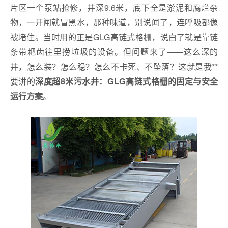
片区一个泵站抢修，井深9.6米，底下全是淤泥和腐烂杂
物，一开闸就冒黑水，那种味道，别说闻了，连呼吸都像
被堵住。当时用的正是GLG高链式格栅，说白了就是靠链
条带耙齿往里捞垃圾的设备。但问题来了——这么深的
井，怎么装？怎么稳？怎么不卡死、不坠落？这就是我**
要讲的
深度超8米污水井：GLG高链式格栅的固定与安全
。
运行方案