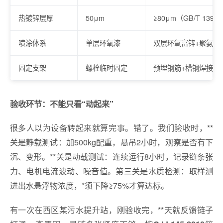
热镀锌层厚
50μm
≥80μm（GB/T 1391
喷涂体系
单层环氧漆
双层环氧富锌+聚氨酯
固定支架
螺栓临时固定
预埋钢筋+槽钢焊接（
验收环节：不能只看“动起来”
很多人以为设备转起来就算完事。错了。我们验收时，**
关是静载测试：加500kg配重，悬吊2小时，观察是否有下
沉、变形。**关是动载测试：连续运行8小时，记录链条张
力、电机电流波动、噪音值。第三关是水质检测：取样测
进出水悬浮物浓度，*须下降≥75%才算达标。
有一次在西区某污水提升站，刚验收完，**天就反馈链子