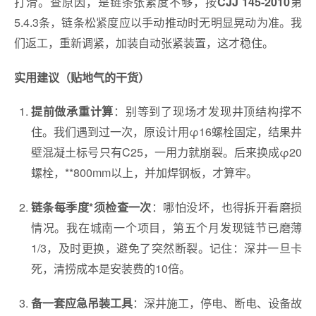
打滑。查原因，是链条张紧度不够，按
第
CJJ 145-2010
5.4.3条，链条松紧度应以手动推动时无明显晃动为准。我
们返工，重新调紧，加装自动张紧装置，这才稳住。
实用建议（贴地气的干货）
：别等到了现场才发现井顶结构撑不
提前做承重计算
住。我们遇到过一次，原设计用φ16螺栓固定，结果井
壁混凝土标号只有C25，一用力就崩裂。后来换成φ20
螺栓，**800mm以上，并加焊钢板，才算牢。
：哪怕没坏，也得拆开看磨损
链条每季度*须检查一次
情况。我在城南一个项目，第五个月发现链节已磨薄
1/3，及时更换，避免了突然断裂。记住：深井一旦卡
死，清捞成本是安装费的10倍。
：深井施工，停电、断电、设备故
备一套应急吊装工具