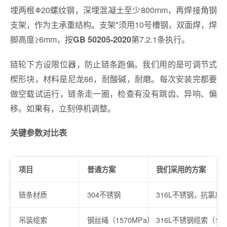
埋两根Φ20螺纹钢，深埋混凝土至少800mm，再焊接角钢
支架，作为主承重结构。支架*须用10号槽钢，双面焊，焊
脚高度≥6mm，按
第7.2.1条执行。
GB 50205-2020
链轮下方设限位器，防止链条跑偏。我们用的是可调节式
楔形块，材料是尼龙66，耐酸碱，耐磨。每次安装完都要
做空载试运行，链条走一圈，检查有没有跳齿、异响、偏
移。如果有，立刻停机调整。
关键参数对比表
项目
普通方案
我们采用的方案
链条材质
304不锈钢
316L不锈钢，抗氯离
吊装缆索
钢丝绳（1570MPa）
316L不锈钢缆索（177