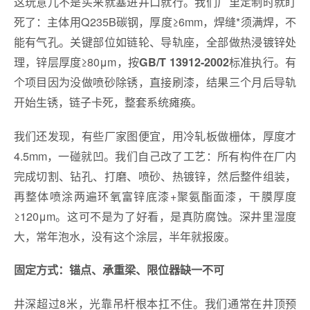
这玩意儿不是买来就塞进井口就行。我们厂里定制时就盯
死了：主体用Q235B碳钢，厚度≥6mm，焊缝*须满焊，不
能有气孔。关键部位如链轮、导轨座，全部做热浸镀锌处
理，锌层厚度≥80μm，按
标准执行。有
GB/T 13912-2002
个项目因为没做喷砂除锈，直接刷漆，结果三个月后导轨
开始生锈，链子卡死，整套系统瘫痪。
我们还发现，有些厂家图便宜，用冷轧板做栅体，厚度才
4.5mm，一碰就凹。我们自己改了工艺：所有构件在厂内
完成切割、钻孔、打磨、喷砂、热镀锌，然后整件组装，
再整体喷涂两遍环氧富锌底漆+聚氨酯面漆，干膜厚度
≥120μm。这可不是为了好看，是真防腐蚀。深井里湿度
大，常年泡水，没有这个涂层，半年就报废。
固定方式：锚点、承重梁、限位器缺一不可
井深超过8米，光靠吊杆根本扛不住。我们通常在井顶预