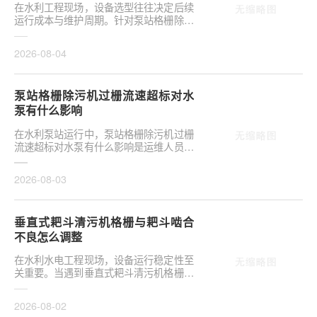
在水利工程现场，设备选型往往决定后续
运行成本与维护周期。针对泵站格栅除污
机栅条间隙选多大合适，需结合具体工况
**分析，不可···
2026-08-04
泵站格栅除污机过栅流速超标对水
泵有什么影响
在水利泵站运行中，泵站格栅除污机过栅
流速超标对水泵有什么影响是运维人员关
注的核心议题。当水流通过格栅的速度超
出设计允许范···
2026-08-03
垂直式耙斗清污机格栅与耙斗啮合
不良怎么调整
在水利水电工程现场，设备运行稳定性至
关重要。当遇到垂直式耙斗清污机格栅与
耙斗啮合不良怎么调整这类问题时，往往
涉及机械传动···
2026-08-02