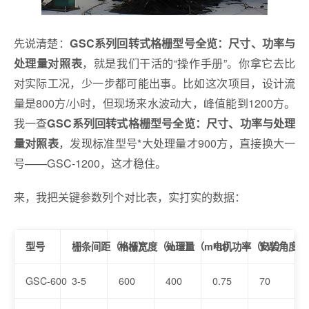
先说清楚：
GSC系列回转式格栅型号全览：尺寸、功率与
，就是我们干活的“操作手册”。你拿它去比
处理量对照表
对实际工况，少一步都可能出事。比如这次项目，设计流
量是800方/小时，但现场来水波动大，峰值能到1200方。
我一查
GSC系列回转式格栅型号全览：尺寸、功率与处理
，发现标准型号*大处理量才900方，直接换大一
量对照表
号——GSC-1200，这才稳住。
来，我把关键参数列个对比表，实打实的数据：
型号
栅条间距（mm）
格栅宽度（mm）
处理量（m³/h）
电机功率（kW）
安装角度（
GSC-600
3-5
600
400
0.75
70