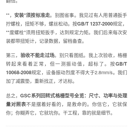
翻倍。
**，
。别图省事。我见过有人用普通扳手
安装*须按标准走
拧螺栓，扭矩不够，螺丝松动。按
规定，
GB/T 1237-2000
**度螺栓*须用扭矩扳手，达到规定力矩。我们后来每次安
装都带扭矩计，记录数据，留档备查。
第三，
。别只看图纸。我上次验收，格栅
验收不能走过场
转起来看着正常，但一测振动值，超标了。按
GB/T
规定，设备振动烈度不得大于2.8mm/s。我们
10068-2008
加了减震垫，重新找正，才达标。
总之，
GSC系列回转式格栅型号全览：尺寸、功率与处理
不是摆着好看的，是救命的。你信它，它就保
量对照表
你；你糊弄它，它就坑你。干工程，靠的就是细节。