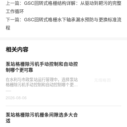
上一篇：
GSC回转式格栅结构详解：从驱动到耙污的完整
工作循环
下一篇：
GSC回转式格栅水下轴承漏水预防与更换标准流
程
相关内容
泵站格栅除污机手动控制和自动控
制哪个更可靠
在水利与市政泵站运行管理中，选择泵站
格栅除污机手动控制和自动控制哪个更可
靠，往往是项目决策的关键环节。这并非
单纯的技术选···
2026-08-06
泵站格栅除污机栅条间隙选多大合
适