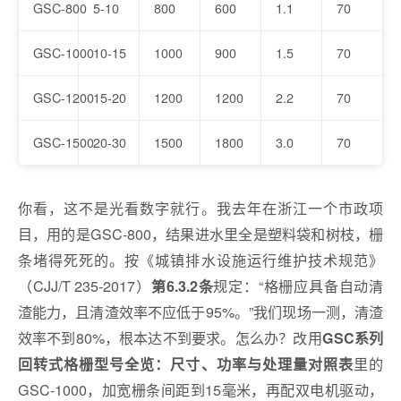
GSC-800
5-10
800
600
1.1
70
GSC-1000
10-15
1000
900
1.5
70
GSC-1200
15-20
1200
1200
2.2
70
GSC-1500
20-30
1500
1800
3.0
70
你看，这不是光看数字就行。我去年在浙江一个市政项
目，用的是GSC-800，结果进水里全是塑料袋和树枝，栅
条堵得死死的。按《城镇排水设施运行维护技术规范》
（CJJ/T 235-2017）
规定：“格栅应具备自动清
第6.3.2条
渣能力，且清渣效率不应低于95%。”我们现场一测，清渣
效率不到80%，根本达不到要求。怎么办？改用
GSC系列
里的
回转式格栅型号全览：尺寸、功率与处理量对照表
GSC-1000，加宽栅条间距到15毫米，再配双电机驱动，