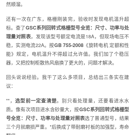
然顺溜。
还有一次在广东，格栅刚装完，验收时发现电机温升超
标。查了
GSC系列回转式格栅型号全览：尺寸、功率与处
，发现该型号额定电流是18A，但现场电压不
理量对照表
稳，实测电流22A。按
《旋转电机 定额和性
GB 755-2008
能》规定，电机温升不得超过允许值。我们加了个稳压
器，又把控制柜散热风扇换了更大的，问题才解决。
回头说说经验。我干了这么多项目，总结出三条实在建
议：
**，
。别只看处理量，还要看进水水
选型前一定查清楚
质。像有次项目进水含砂量大，按
GSC系列回转式格栅型
选了普通型号，结果
号全览：尺寸、功率与处理量对照表
三个月就磨损严重。*后换成了带耐磨衬板的加强型，寿命