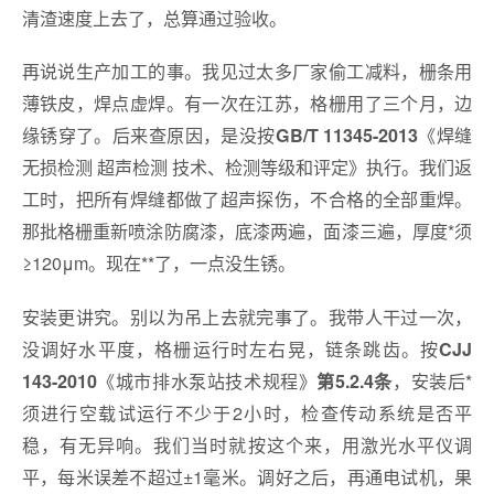
清渣速度上去了，总算通过验收。
再说说生产加工的事。我见过太多厂家偷工减料，栅条用
薄铁皮，焊点虚焊。有一次在江苏，格栅用了三个月，边
缘锈穿了。后来查原因，是没按
《焊缝
GB/T 11345-2013
无损检测 超声检测 技术、检测等级和评定》执行。我们返
工时，把所有焊缝都做了超声探伤，不合格的全部重焊。
那批格栅重新喷涂防腐漆，底漆两遍，面漆三遍，厚度*须
≥120μm。现在**了，一点没生锈。
安装更讲究。别以为吊上去就完事了。我带人干过一次，
没调好水平度，格栅运行时左右晃，链条跳齿。按
CJJ
《城市排水泵站技术规程》
，安装后*
143-2010
第5.2.4条
须进行空载试运行不少于2小时，检查传动系统是否平
稳，有无异响。我们当时就按这个来，用激光水平仪调
平，每米误差不超过±1毫米。调好之后，再通电试机，果