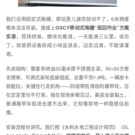
我们没用固定式格栅，那玩意儿装完就动不了，6米跨度
根本没法吊装。直接上
GSCY移动式格栅“巡回作业”方案
，现场拼装、模块化推进，一天能清三公里。说白
实录
了，就是把设备拆成小块运进去，边走边清，不耽误灌
溉。
先说结构：整套系统由32毫米厚不锈钢主梁、50×50方管
支撑架、可调式滚轮底座组成，总重不到1.8吨，一辆皮卡
就能拉。关键在行走机构——四组带防滑齿的履带轮，压
在淤泥里也不打滑。我在现场亲眼见过，渠底全是黏土，
普通履带车陷进去拔不出来，它却像犁地一样稳稳往前
推。
安装流程也讲究。我们按《水利水电工程设计规范》（SL