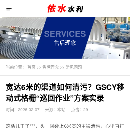
SERVICES
售后理念
当前位置：
首页
>>
售后理念
>>
常见问题
宽达6米的渠道如何清污？GSCY移
动式格栅“巡回作业”方案实录
时间：2026-02-07
来源：本站
点击：29
这活儿干了***，头一回碰上6米宽的主渠清污，心里直打