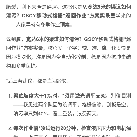
脆裂，刮下来全是碎屑。这招也是从
宽达6米的渠道如何
里学来的
清污？GSCY移动式格栅“巡回作业”方案实录
——人家早就有冬季作业预案。
说到底，
宽达6米的渠道如何清污？GSCY移动式格栅“巡
，核心就三个字：
。速度快是
回作业”方案实录
快、准、稳
因为模块化；准是因为全自动化控制；稳是因为抗冲击结
构和多重保护。
*后三条建议，都是血泪经验：
渠底坡度大于1‰时，*须用激光调平支架，别信目测
——我见过两个队因为没调平，格栅偏移，刮板悬空，
清污率只剩40%，返工重装，浪费两天。
每次作业前*须试运行20分钟，检查液压压力和电机温
——上次忘了，电机烧了，等新件**又耽误三天。
升