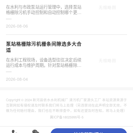
在水利与市政泵站运行管理中，选择泵站
格栅除污机手动控制和自动控制哪个更可
靠，往往是项目决策的关键环节。这并非
单纯的技术选···
2026-08-06
泵站格栅除污机栅条间隙选多大合
适
在水利工程现场，设备选型往往决定后续
运行成本与维护周期。针对泵站格栅除污
机栅条间隙选多大合适，需结合具体工况
**分析，不可···
2026-08-04
Copyright © 2024 新河县依水水利机械厂 清污机厂家源头工厂 本站资源来源于
互联网如有侵权请及时联系我们将马上处理（另违禁词在此声明全部无效，不
做为任何赔付理由，我们也在不断排查中，如有还望及时告知，将马上处理）
冀ICP备18025995号-5