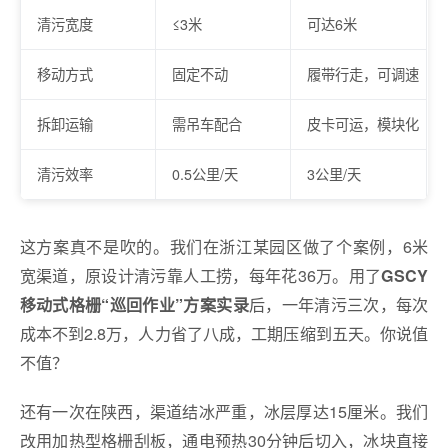
清污宽度
≤3米
可达6米
移动方式
固定不动
履带行走，可调速
拆卸运输
需吊车配合
皮卡可运，模块化
清污效率
0.5公里/天
3公里/天
这方案真不是吹的。我们在浙江某园区做了个案例，6米
宽渠道，原设计清污靠人工捞，每年花36万。用了
GSCY
后，一年清污三次，每次
移动式格栅“巡回作业”方案实录
成本不到2.8万，人力省了八成，工期压缩到五天。你说值
不值？
还有一次在陕西，渠道结冰严重，冰层厚达15厘米。我们
改用加热型格栅刮板，通电预热30分钟后切入，冰块直接