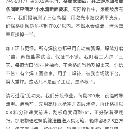
749-2017）第5.3.2条执行：
格栅安装后，其上游水面与栅
。实际操作中，渠底坡度有
条间距应满足*小水流断面要求
1‰，我们提前测了三点高程，用激光水准仪调平支架，
确保格栅倾斜角控制在0.8°以内。不然水会绕流，清污效
率直接掉一半。
加工环节更细。所有焊接点都采用自动氩弧焊，焊缝打磨
平整，再做盐雾试验，保证**不锈。我盯着工人焊了三
天，每道焊口*须拍片抽检，不合格的当场割掉重来。你信
不信？有个焊工图省事，用手工焊补，被我当场踹下台，
换人重焊。这活儿不是面子工程，是命根子。
清污过程*见功夫。我们分段作业，每段200米，设临时导
流坝。启动前，先用高压水枪冲开表层浮渣，再让格栅以
0.8米/分钟速度前进，刮板角度调到75°，正好贴着渠底
扫。抓取物通过螺旋输送器送入集污箱，箱体容积2.5立方
米，满了就抽走。整个过程，靠液压控制系统调节升降，