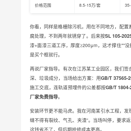
价格范围
8.5-15万/套
35
你看，同样是格栅除污机，用在不同地方，配置
腐处理，不到两年就锈穿了。后来按
SL 105-
漆+面漆三道工序，厚度≥200μm，这才撑住**
是买个框就行。
再说厂家指导。有次在江苏某工业园区，我们签
深、垃圾成分，当场给出方案：用
GB/T 37565-2
施工交底，连轨道预埋件的公差都按
GB/T 1804-
厂家免费指导
。
安装环节更不能马虎。我在河南某引水工程，发
缝不得有裂纹、气孔、夹渣”。当场叫停，要求返
这钱省不了，但后期抢修成本更高。