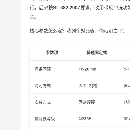
行。后来按
SL 382-2007
要求，改用带反冲洗功
关。
核心参数怎么定？我列个对比表，你就明白了：
参数项
普通固定式
栅条间距
10-20mm
5-
清污方式
人工+机械
自
安装方式
固定焊接
轨
抗腐蚀等级
Q235B
3