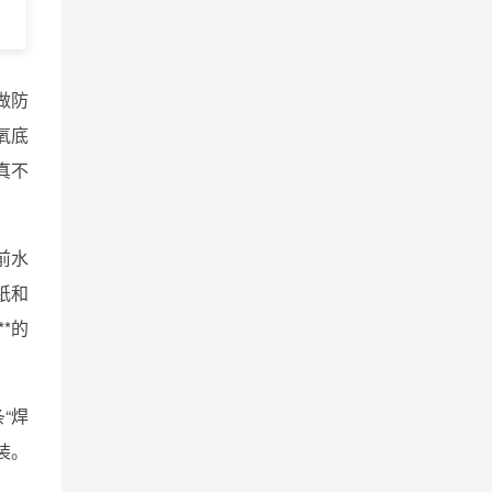
做防
氧底
真不
前水
纸和
*的
条“焊
装。