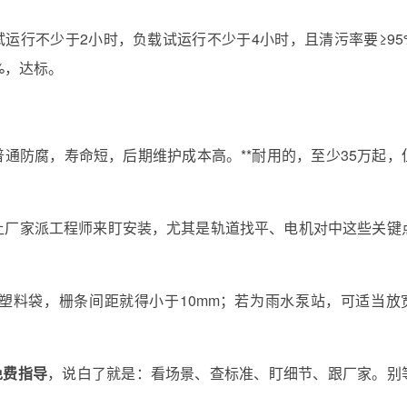
载试运行不少于2小时，负载试运行不少于4小时，且清污率要≥95
%，达标。
普通防腐，寿命短，后期维护成本高。**耐用的，至少35万起，
让厂家派工程师来盯安装，尤其是轨道找平、电机对中这些关键
塑料袋，栅条间距就得小于10mm；若为雨水泵站，可适当放
免费指导
，说白了就是：看场景、查标准、盯细节、跟厂家。别