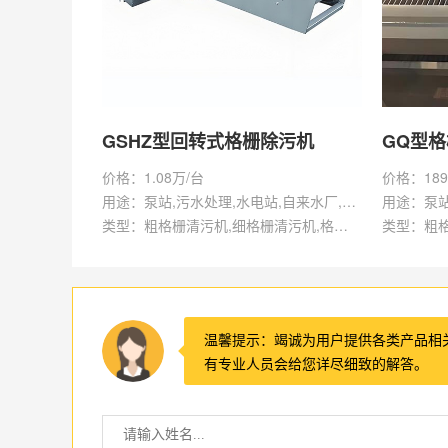
GSHZ型回转式格栅除污机
GQ型
价格：1.08万/台
价格：189
用途：泵站,污水处理,水电站,自来水厂,渠道,水产养殖,化工,纺织,给排水工程
类型：粗格栅清污机,细格栅清污机,格栅清污机,回转式清污机
温馨提示：竭诚为用户提供各类产品相
有专业人员会给您详尽细致的解答。