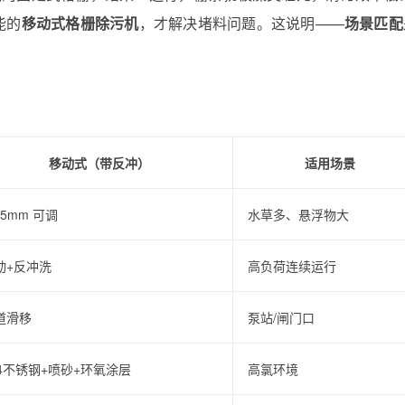
能的
移动式格栅除污机
，才解决堵料问题。这说明——
场景匹配
移动式（带反冲）
适用场景
15mm 可调
水草多、悬浮物大
动+反冲洗
高负荷连续运行
道滑移
泵站/闸门口
04不锈钢+喷砂+环氧涂层
高氯环境