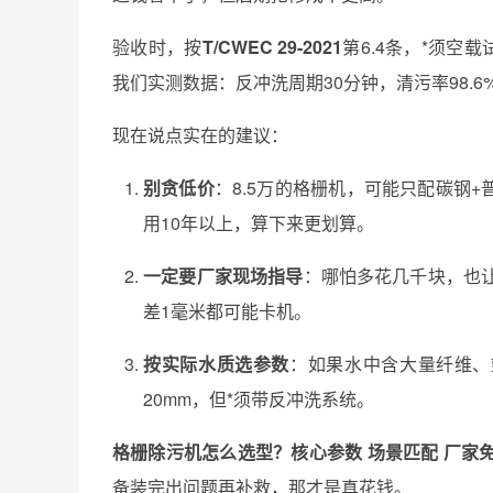
验收时，按
T/CWEC 29-2021
第6.4条，*须空
我们实测数据：反冲洗周期30分钟，清污率98.6
现在说点实在的建议：
别贪低价
：8.5万的格栅机，可能只配碳钢+
用10年以上，算下来更划算。
一定要厂家现场指导
：哪怕多花几千块，也
差1毫米都可能卡机。
按实际水质选参数
：如果水中含大量纤维、
20mm，但*须带反冲洗系统。
格栅除污机怎么选型？核心参数 场景匹配 厂家
备装完出问题再补救，那才是真花钱。