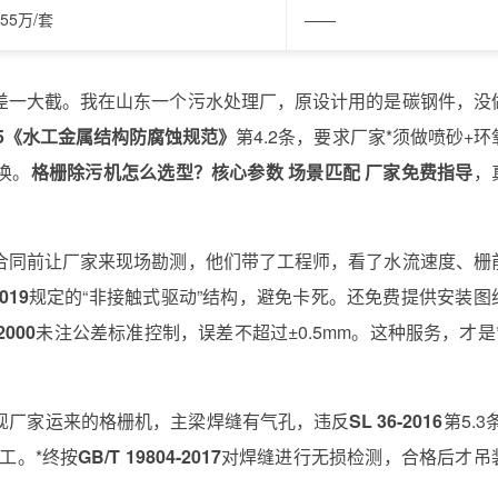
-55万/套
——
差一大截。我在山东一个污水处理厂，原设计用的是碳钢件，没
2025《水工金属结构防腐蚀规范》
第4.2条，要求厂家*须做喷砂+环
没换。
格栅除污机怎么选型？核心参数 场景匹配 厂家免费指导
，
合同前让厂家来现场勘测，他们带了工程师，看了水流速度、栅
019
规定的“非接触式驱动”结构，避免卡死。还免费提供安装图
2000
未注公差标准控制，误差不超过±0.5mm。这种服务，才是*
现厂家运来的格栅机，主梁焊缝有气孔，违反
SL 36-2016
第5.3
工。*终按
GB/T 19804-2017
对焊缝进行无损检测，合格后才吊