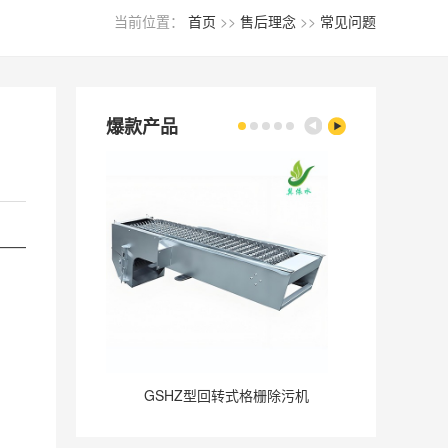
当前位置：
首页
>>
售后理念
>>
常见问题
爆款产品
——
GSHZ型回转式格栅除污机
GQ