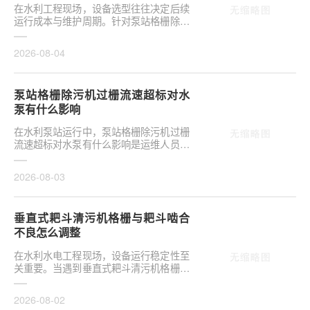
在水利工程现场，设备选型往往决定后续
运行成本与维护周期。针对泵站格栅除污
机栅条间隙选多大合适，需结合具体工况
**分析，不可···
2026-08-04
泵站格栅除污机过栅流速超标对水
泵有什么影响
在水利泵站运行中，泵站格栅除污机过栅
流速超标对水泵有什么影响是运维人员关
注的核心议题。当水流通过格栅的速度超
出设计允许范···
2026-08-03
垂直式耙斗清污机格栅与耙斗啮合
不良怎么调整
在水利水电工程现场，设备运行稳定性至
关重要。当遇到垂直式耙斗清污机格栅与
耙斗啮合不良怎么调整这类问题时，往往
涉及机械传动···
2026-08-02