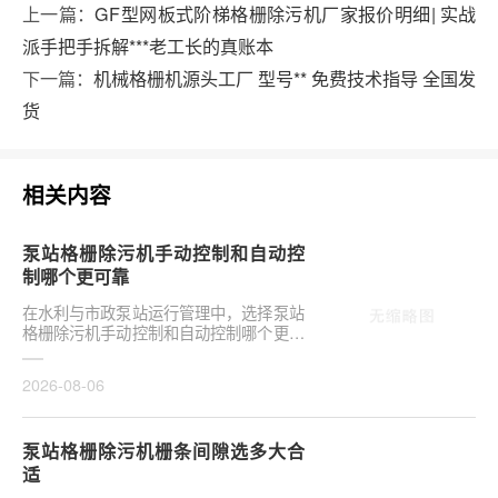
上一篇：
GF型网板式阶梯格栅除污机厂家报价明细| 实战
派手把手拆解***老工长的真账本
下一篇：
机械格栅机源头工厂 型号** 免费技术指导 全国发
货
相关内容
泵站格栅除污机手动控制和自动控
制哪个更可靠
在水利与市政泵站运行管理中，选择泵站
格栅除污机手动控制和自动控制哪个更可
靠，往往是项目决策的关键环节。这并非
单纯的技术选···
2026-08-06
泵站格栅除污机栅条间隙选多大合
适