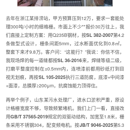
去年在浙江某排涝站，甲方预算压到12万，要求一套能处
理300吨/小时的细格栅。市面上不少**报价30万往上，我
们直接上定制方案：用Q235B钢材，按
第4.2
SL 382-2007
条做型式设计，栅条间距5mm，过水断面优化到0.8㎡，
整套下来才9.8万。客户问：“这能行？”我说：你信不信，
我现场焊的每一道缝都按
来，焊缝等级二级，
SL 36-2016
打磨平整度控制在±0.5mm内，连喷漆前都用砂纸打到目
视无划痕，再按
执行三道防腐，底漆+中间漆
SL 105-2025
+面漆，总膜厚≥200μm，抗腐蚀能力顶得住。
再举个例子，山东某污水处理厂，进水口淤积严重，原设
计格栅宽度不够，导致频繁堵机。我们上门一看，直接改
用
规定的双驱动结构，加宽至1.8米，栅
GB/T 37565-2019
条采用不锈钢304，配变频电机。按
第5.3
JB/T 9046-2025