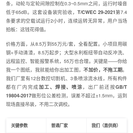
条，动轮与定轮间隙控制在0.3~0.5mm之间，运行时噪音
低于65dB。这套设备装完验收，
第7.4
T/CWEC 29-2021
条要求的空载试运行2小时，连续运转无异常，用户当场
拍板：这钱花得值。
价格方面，从8.5万到55万元/套，全看配置。小项目用碳
钢+手动清渣，8.5万起步；大型水利枢纽带自动反冲洗、
远程监控、智能报警系统，55万也合理。关键是——你给
我一个图纸，我就能给你出加工图，
。
不加价，不拖工期
我们厂里有12台数控切割机、3条喷涂流水线，所有构件
都在厂内完成
，出厂前还按
加工、焊接、喷涂
GB/T
做形位公差检测，误差不超过±1.5mm，运到
19804-2017
现场直接吊装，不用二次调校。
关键参数
普通厂家
我们（直供商）