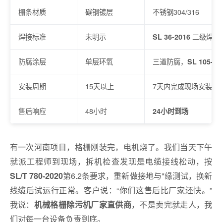
栅条材质
碳钢镀层
不锈钢304/316
焊接标准
未明示
SL 36-2016
二级焊缝
防腐涂层
单层环氧
三道防腐，
SL 105-20
安装周期
15天以上
7天内完成现场安装
售后响应
48小时
24小时到场
有一次河南项目，格栅刚装完，电机烧了。我们当天下午
就派工程师到现场，拆机检查发现是电缆接线松动，按
第6.2条要求，重新做接地与*缘测试，换新
SL/T 780-2020
线缆后试运行正常。客户说：“你们这售后比厂家还快。”
我说：
，不是卖完就走人，我
机械格栅除污机厂家直供商
们对每一台设备负责到底。