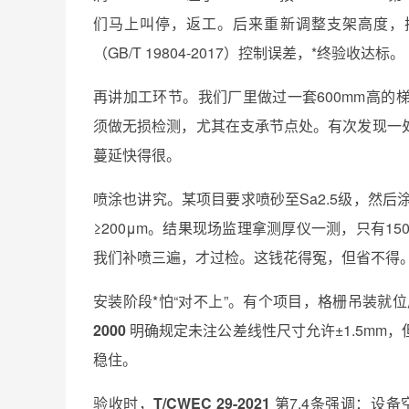
们马上叫停，返工。后来重新调整支架高度，把
（GB/T 19804-2017）控制误差，*终验收达标。
再讲加工环节。我们厂里做过一套600mm高的梯
须做无损检测，尤其在支承节点处。有次发现一
蔓延快得很。
喷涂也讲究。某项目要求喷砂至Sa2.5级，然
≥200μm。结果现场监理拿测厚仪一测，只有15
我们补喷三遍，才过检。这钱花得冤，但省不得
安装阶段*怕“对不上”。有个项目，格栅吊装就
2000
明确规定未注公差线性尺寸允许±1.5mm
稳住。
验收时，
T/CWEC 29-2021
第7.4条强调：设