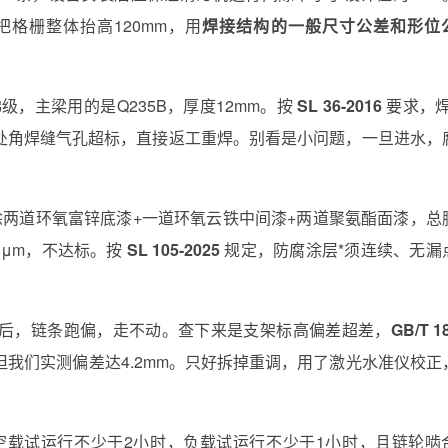
格栅整体抬高120mm，用
焊接结构的一般尺寸公差和形位
级，主梁用的是Q235B，厚度12mm。按
SL 36-2016
要求，焊
处角焊缝气孔超标，直接返工重焊。别看是小问题，一旦进水，
后涂两道环氧富锌底漆+一道环氧云铁中间漆+两道聚氨酯面漆，总
0μm，不达标。按
SL 105-2025
规定，防腐涂层*须连续、无漏
。
位后，链条跑偏，走不动。查下来是支架标高偏差超差，
GB/T 1
，但我们实测偏差达4.2mm。只好拆掉重调，用了激光水准仪校正
备空载试运行不少于2小时，负载试运行不少于1小时，且链轮啮