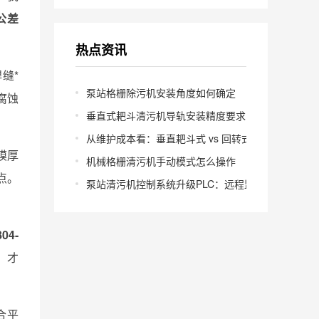
公差
热点资讯
缝*
泵站格栅除污机安装角度如何确定
腐蚀
垂直式耙斗清污机导轨安装精度要求多少
从维护成本看：垂直耙斗式 vs 回转式怎么选
膜厚
机械格栅清污机手动模式怎么操作
点。
泵站清污机控制系统升级PLC：远程监控怎么实现？
804-
，才
合平