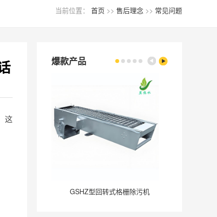
当前位置：
首页
>>
售后理念
>>
常见问题
爆款产品
话
。这
GSHZ型回转式格栅除污机
GQ