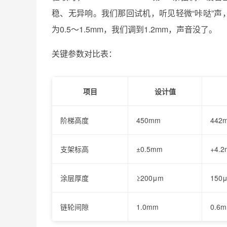
稳、无异响。我们那回试机，听见轻微“咔哒”
为0.5～1.5mm，我们调到1.2mm，声音没了。
关键参数对比表：
项目
设计值
阶梯高度
450mm
442
支架标高
±0.5mm
+4.
涂层厚度
≥200μm
150
链轮间隙
1.0mm
0.6