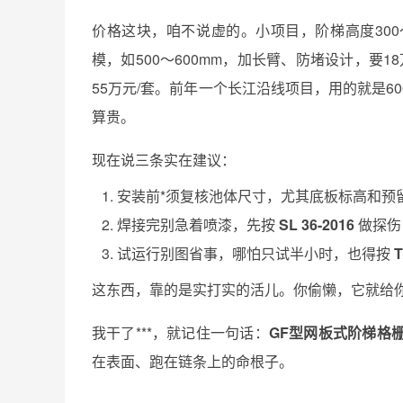
价格这块，咱不说虚的。小项目，阶梯高度300～
模，如500～600mm，加长臂、防堵设计，要1
55万元/套。前年一个长江沿线项目，用的就是60
算贵。
现在说三条实在建议：
安装前*须复核池体尺寸，尤其底板标高和预
焊接完别急着喷漆，先按
SL 36-2016
做探伤
试运行别图省事，哪怕只试半小时，也得按
T
这东西，靠的是实打实的活儿。你偷懒，它就给
我干了***，就记住一句话：
GF型网板式阶梯格
在表面、跑在链条上的命根子。