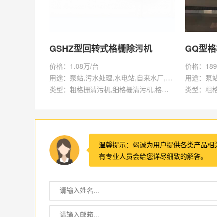
GSHZ型回转式格栅除污机
GQ型
价格：1.08万/台
价格：189
用途：泵站,污水处理,水电站,自来水厂,渠道,水产养殖,化工,纺织,给排水工程
类型：粗格栅清污机,细格栅清污机,格栅清污机,回转式清污机
温馨提示：竭诚为用户提供各类产品相
有专业人员会给您详尽细致的解答。