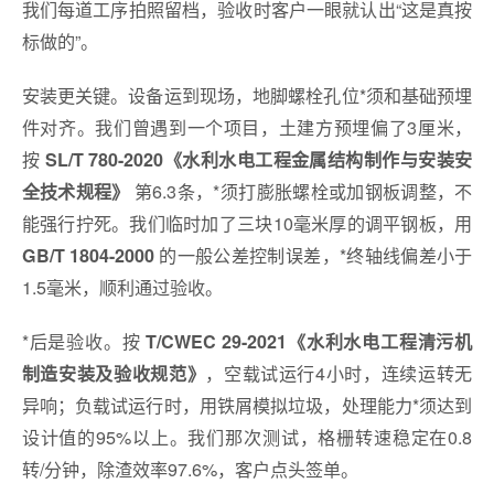
我们每道工序拍照留档，验收时客户一眼就认出“这是真按
标做的”。
安装更关键。设备运到现场，地脚螺栓孔位*须和基础预埋
件对齐。我们曾遇到一个项目，土建方预埋偏了3厘米，
按
SL/T 780-2020《水利水电工程金属结构制作与安装安
第6.3条，*须打膨胀螺栓或加钢板调整，不
全技术规程》
能强行拧死。我们临时加了三块10毫米厚的调平钢板，用
的一般公差控制误差，*终轴线偏差小于
GB/T 1804-2000
1.5毫米，顺利通过验收。
*后是验收。按
T/CWEC 29-2021《水利水电工程清污机
，空载试运行4小时，连续运转无
制造安装及验收规范》
异响；负载试运行时，用铁屑模拟垃圾，处理能力*须达到
设计值的95%以上。我们那次测试，格栅转速稳定在0.8
转/分钟，除渣效率97.6%，客户点头签单。