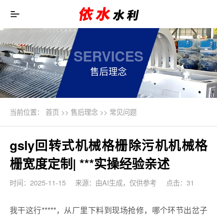
SERVICES
售后理念
当前位置：
首页
>>
售后理念
>>
常见问题
gsly回转式机械格栅除污机机械格
栅宽度定制| ***实操经验亲述
时间：2025-11-15
来源：由AI生成，仅供参考
点击：31
我干这行*****，从厂里下料到现场抢修，哪个环节出岔子