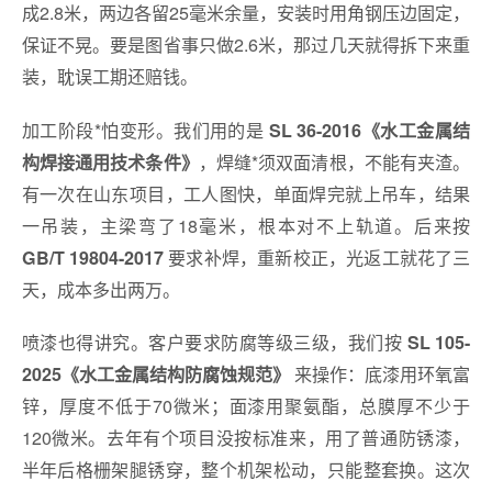
成2.8米，两边各留25毫米余量，安装时用角钢压边固定，
保证不晃。要是图省事只做2.6米，那过几天就得拆下来重
装，耽误工期还赔钱。
加工阶段*怕变形。我们用的是
SL 36-2016《水工金属结
，焊缝*须双面清根，不能有夹渣。
构焊接通用技术条件》
有一次在山东项目，工人图快，单面焊完就上吊车，结果
一吊装，主梁弯了18毫米，根本对不上轨道。后来按
要求补焊，重新校正，光返工就花了三
GB/T 19804-2017
天，成本多出两万。
喷漆也得讲究。客户要求防腐等级三级，我们按
SL 105-
来操作：底漆用环氧富
2025《水工金属结构防腐蚀规范》
锌，厚度不低于70微米；面漆用聚氨酯，总膜厚不少于
120微米。去年有个项目没按标准来，用了普通防锈漆，
半年后格栅架腿锈穿，整个机架松动，只能整套换。这次