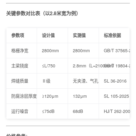
关键参数对比表（以2.8米宽为例）
参数项
设计值
实测值
标准依据
格栅净宽
2800mm
2800mm
GB/T 37565-20
主梁挠度
≤L/750
2.8mm（L=2100mm）
GB/T 19804-20
焊缝质量
Ⅱ级
无夹渣、气孔
SL 36-2016
防腐涂层厚度
≥120μm
132μm
SL 105-2025
运行噪音
≤75dB
68dB
HJ/T 262-2006