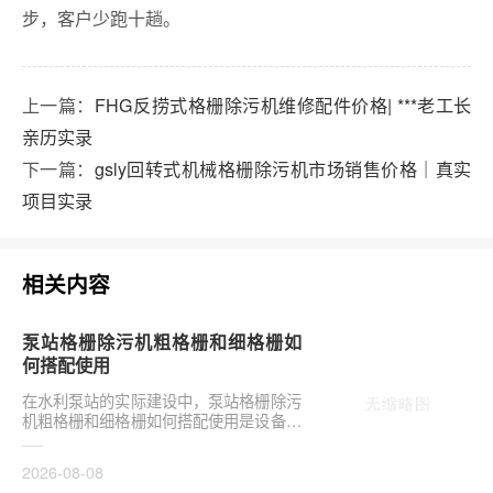
步，客户少跑十趟。
上一篇：
FHG反捞式格栅除污机维修配件价格| ***老工长
亲历实录
下一篇：
gsly回转式机械格栅除污机市场销售价格｜真实
项目实录
相关内容
泵站格栅除污机粗格栅和细格栅如
何搭配使用
在水利泵站的实际建设中，泵站格栅除污
机粗格栅和细格栅如何搭配使用是设备选
型的关键环节。合理配置直接影响后续水
泵安全与管道···
2026-08-08