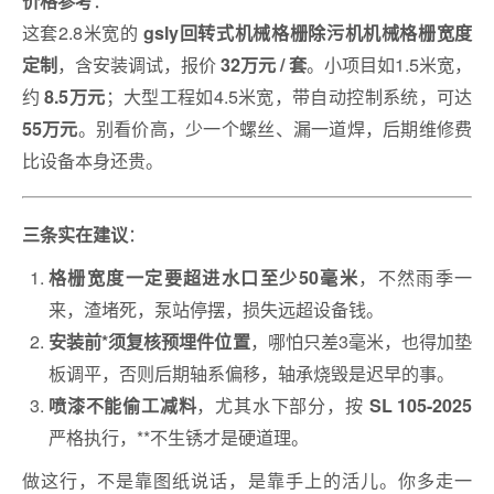
：
价格参考
这套2.8米宽的
gsly回转式机械格栅除污机机械格栅宽度
，含安装调试，报价
。小项目如1.5米宽，
定制
32万元 / 套
约
；大型工程如4.5米宽，带自动控制系统，可达
8.5万元
。别看价高，少一个螺丝、漏一道焊，后期维修费
55万元
比设备本身还贵。
：
三条实在建议
，不然雨季一
格栅宽度一定要超进水口至少50毫米
来，渣堵死，泵站停摆，损失远超设备钱。
，哪怕只差3毫米，也得加垫
安装前*须复核预埋件位置
板调平，否则后期轴系偏移，轴承烧毁是迟早的事。
，尤其水下部分，按
喷漆不能偷工减料
SL 105-2025
严格执行，**不生锈才是硬道理。
做这行，不是靠图纸说话，是靠手上的活儿。你多走一