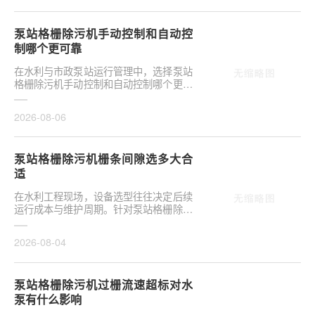
泵站格栅除污机手动控制和自动控
制哪个更可靠
在水利与市政泵站运行管理中，选择泵站
格栅除污机手动控制和自动控制哪个更可
靠，往往是项目决策的关键环节。这并非
单纯的技术选···
2026-08-06
泵站格栅除污机栅条间隙选多大合
适
在水利工程现场，设备选型往往决定后续
运行成本与维护周期。针对泵站格栅除污
机栅条间隙选多大合适，需结合具体工况
**分析，不可···
2026-08-04
泵站格栅除污机过栅流速超标对水
泵有什么影响