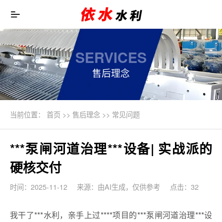
SERVICES
售后理念
当前位置：
首页
>>
售后理念
>>
常见问题
***泵闸河道治理***设备| 实战派的
硬核交付
时间：2025-11-12
来源：由AI生成，仅供参考
点击：32
我干了***水利，亲手上过****项目的***泵闸河道治理***设