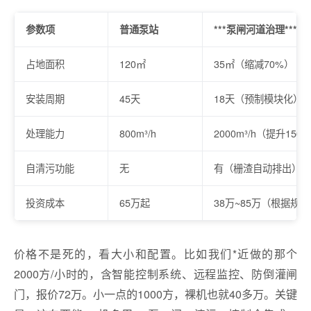
参数项
普通泵站
***泵闸河道治理***设
占地面积
120㎡
35㎡（缩减70%）
安装周期
45天
18天（预制模块化）
处理能力
800m³/h
2000m³/h（提升150
自清污功能
无
有（栅渣自动排出）
投资成本
65万起
38万~85万（根据规
价格不是死的，看大小和配置。比如我们*近做的那个
2000方/小时的，含智能控制系统、远程监控、防倒灌闸
门，报价72万。小一点的1000方，裸机也就40多万。关键