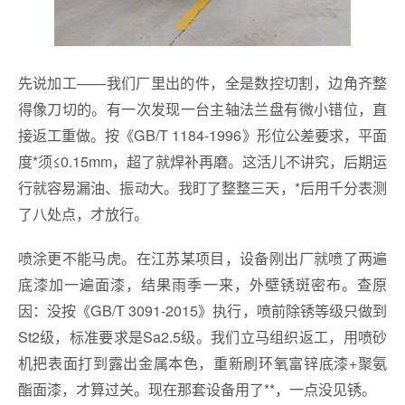
先说加工——我们厂里出的件，全是数控切割，边角齐整
得像刀切的。有一次发现一台主轴法兰盘有微小错位，直
接返工重做。按《GB/T 1184-1996》形位公差要求，平面
度*须≤0.15mm，超了就焊补再磨。这活儿不讲究，后期运
行就容易漏油、振动大。我盯了整整三天，*后用千分表测
了八处点，才放行。
喷涂更不能马虎。在江苏某项目，设备刚出厂就喷了两遍
底漆加一遍面漆，结果雨季一来，外壁锈斑密布。查原
因：没按《GB/T 3091-2015》执行，喷前除锈等级只做到
St2级，标准要求是Sa2.5级。我们立马组织返工，用喷砂
机把表面打到露出金属本色，重新刷环氧富锌底漆+聚氨
酯面漆，才算过关。现在那套设备用了**，一点没见锈。