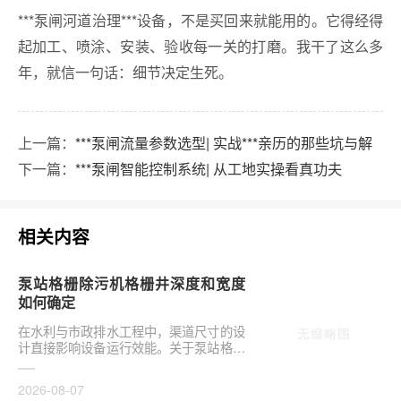
***泵闸河道治理***设备，不是买回来就能用的。它得经得
起加工、喷涂、安装、验收每一关的打磨。我干了这么多
年，就信一句话：细节决定生死。
上一篇：
***泵闸流量参数选型| 实战***亲历的那些坑与解
下一篇：
***泵闸智能控制系统| 从工地实操看真功夫
相关内容
泵站格栅除污机格栅井深度和宽度
如何确定
在水利与市政排水工程中，渠道尺寸的设
计直接影响设备运行效能。关于泵站格栅
除污机格栅井深度和宽度如何确定，是前
期设计阶段的···
2026-08-07