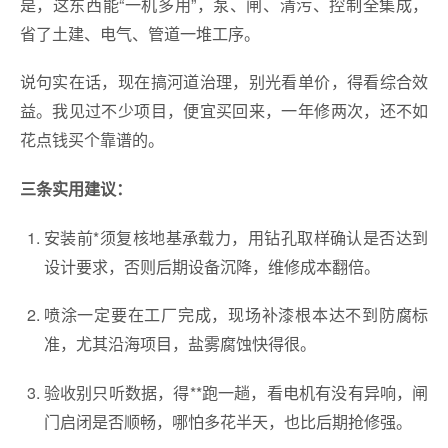
是，这东西能“一机多用”，泵、闸、清污、控制全集成，
省了土建、电气、管道一堆工序。
说句实在话，现在搞河道治理，别光看单价，得看综合效
益。我见过不少项目，便宜买回来，一年修两次，还不如
花点钱买个靠谱的。
三条实用建议：
安装前*须复核地基承载力，用钻孔取样确认是否达到
设计要求，否则后期设备沉降，维修成本翻倍。
喷涂一定要在工厂完成，现场补漆根本达不到防腐标
准，尤其沿海项目，盐雾腐蚀快得很。
验收别只听数据，得**跑一趟，看电机有没有异响，闸
门启闭是否顺畅，哪怕多花半天，也比后期抢修强。