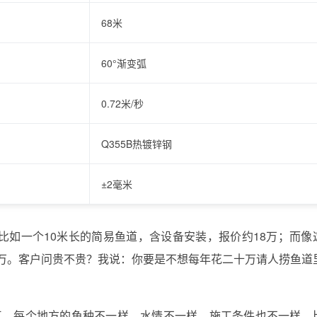
68米
60°渐变弧
0.72米/秒
Q355B热镀锌钢
±2毫米
比如一个10米长的简易鱼道，含设备安装，报价约18万；而像
2万。客户问贵不贵？我说：你要是不想每年花二十万请人捞鱼道
珠江，每个地方的鱼种不一样，水情不一样，施工条件也不一样。