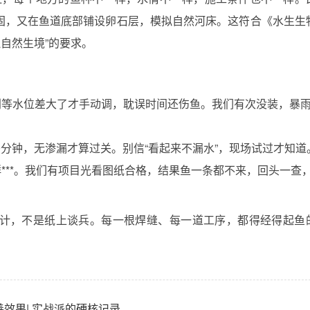
固，又在鱼道底部铺设卵石层，模拟自然河床。这符合《水生生
模拟自然生境”的要求。
别等水位差大了才手动调，耽误时间还伤鱼。我们有次没装，暴
。
30分钟，无渗漏才算过关。别信“看起来不漏水”，现场试过才知道
***。我们有项目光看图纸合格，结果鱼一条都不来，回头一查
计，不是纸上谈兵。每一根焊缝、每一道工序，都得经得起鱼
效果| 实战派的硬核记录