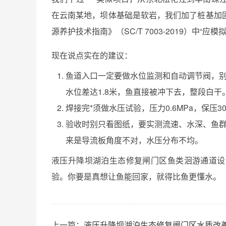
在云南某地，坝体基础是软岩，我们加了桩基加
源养护技术指南》（SC/T 7003-2019）中“应
现在说点实在的建议：
鱼道入口一定要做水位监测和自动调节阀，
水位差达1.8米，鱼直接被冲下去，整段白干
焊接完*须做水压试验，压力0.6MPa，保压
验收时别只看图纸，要实测流速、水深、鱼群
来是导流板角度不对，水压分布不均。
液压升降坝湖泊生态修复闸门区鱼类洄游通道设
验。你要是真想让鱼能回家，就得比鱼更懂水。
上一篇：
液压升降坝湖泊生态修复闸门区水质改善