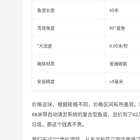
鱼道长度
45米
弯道角度
90°直角
*大流速
0.95米/秒
箱体材质
普通碳钢
安装精度
±5毫米
价格这块，根据规格不同，价格区间有所差异。
68米带自动清淤系统的复合型鱼道，总价到了6
垃圾，那这个钱真不贵。
我们干过****类似项目，从东北松花江到华南