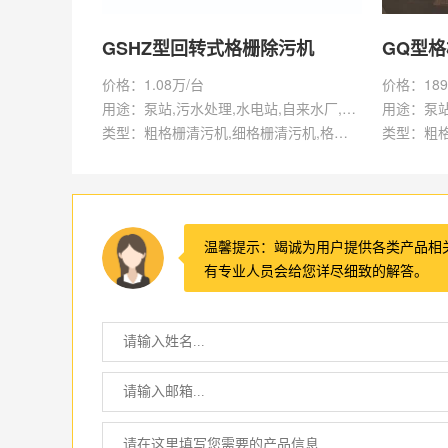
GSHZ型回转式格栅除污机
GQ型
价格：1.08万/台
价格：189
用途：泵站,污水处理,水电站,自来水厂,渠道,水产养殖,化工,纺织,给排水工程
类型：粗格栅清污机,细格栅清污机,格栅清污机,回转式清污机
温馨提示：竭诚为用户提供各类产品相
有专业人员会给您详尽细致的解答。