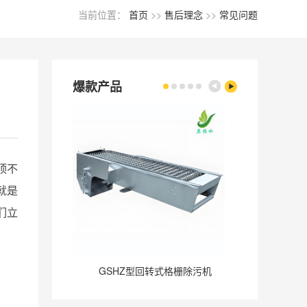
当前位置：
首页
>>
售后理念
>>
常见问题
爆款产品
顶不
就是
我们立
GSHZ型回转式格栅除污机
GQ