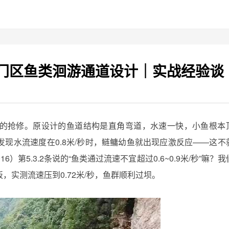
门区鱼类洄游通道设计｜实战经验谈
的抢修。原设计的鱼道结构是直角弯道，水速一快，小鱼根本
现水流速度在0.8米/秒时，鲢鳙幼鱼就出现应激反应——这不
6）第5.3.2条说的“鱼类通过流速不宜超过0.6~0.9米/秒”嘛？
实测流速压到0.72米/秒，鱼群顺利过坝。