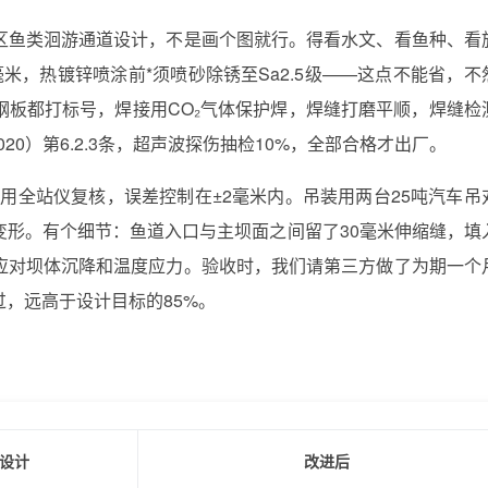
区鱼类洄游通道设计，不是画个图就行。得看水文、看鱼种、看
米，热镀锌喷涂前*须喷砂除锈至Sa2.5级——这点不能省，不
钢板都打标号，焊接用CO₂气体保护焊，焊缝打磨平顺，焊缝检
020）第6.2.3条，超声波探伤抽检10%，全部合格才出厂。
用全站仪复核，误差控制在±2毫米内。吊装用两台25吨汽车吊
变形。有个细节：鱼道入口与主坝面之间留了30毫米伸缩缝，填
应对坝体沉降和温度应力。验收时，我们请第三方做了为期一个
过，远高于设计目标的85%。
设计
改进后