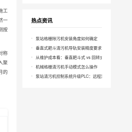
施工
然一
热点资讯
测按
泵站格栅除污机安装角度如何确定
垂直式耙斗清污机导轨安装精度要求多少
对称
从维护成本看：垂直耙斗式 vs 回转式怎么选
入聚
机械格栅清污机手动模式怎么操作
月的
泵站清污机控制系统升级PLC：远程监控怎么实现？