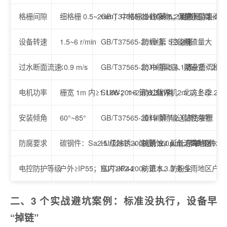
格栅间隙
细格栅 0.5~2mm；中格栅 3~10mm；粗格栅 11~20
GB/T37565-2019 第 5.2.1 条
拦截杂物，保护下游泵阀
雨水泵站（多塑
设备转速
1.5~6 r/min
GB/T37565-2019 第 5.3.2 条
防缠绕、控能耗
栅渣量大（生活污
过水断面流速
≤0.9 m/s
GB/T37565-2019 第 5.4.1 条
防冲刷渠底、防杂质沉积
渠道宽＜2m 时
电机功率
栅宽 1m 内≥1.1kW；1~2m≥1.5kW；2m 以上≥2.2k
SL36-2016 第 6.3.1 条
防过载停机
北方冬季（有冻
安装倾角
60°~85°
GB/T37565-2019 第 7.2.1 条
渣料顺畅输送，防堆积
黏性杂物（污泥 
防腐要求
碳钢件：Sa2.5 级除锈 + 漆膜≥150μm；不锈钢件：抛光
HJ/T262-2006 第 5.1.6 条、GB/T8923.
抗锈蚀，延长寿命
沿海地区（高盐
电控防护等级
户外≥IP55；室内≥IP44
HJ/T262-2006 第 5.3.3 条
防进水、防粉尘
多雨地区户外用
二、3 个实战避坑案例：标准没执行，设备早
“掉链”