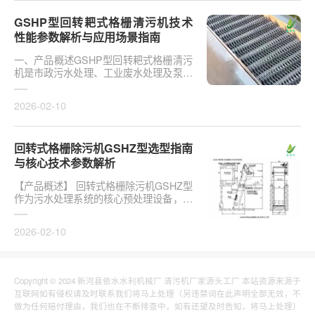
GSHP型回转耙式格栅清污机技术
性能参数解析与应用场景指南
一、产品概述GSHP型回转耙式格栅清污
机是市政污水处理、工业废水处理及泵站
工程中广泛应用的核心固液分离设备。其
采用回转耙齿连···
2026-02-10
回转式格栅除污机GSHZ型选型指南
与核心技术参数解析
【产品概述】 回转式格栅除污机GSHZ型
作为污水处理系统的核心预处理设备，采
用耙齿链传动结构实现连续固液分离，适
用于市政、工业···
2026-02-10
Copyright © 2024 新河县依水水利机械厂 清污机厂家源头工厂 本站资源来源于
互联网如有侵权请及时联系我们将马上处理（另违禁词在此声明全部无效，不
做为任何赔付理由，我们也在不断排查中，如有还望及时告知，将马上处理）