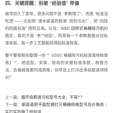
四、关键提醒：别被 “经验值” 带偏
做项目久了发现，很多问题不是 “参数错了”，而是 “标准没
吃透”—— 比如把 “清水渠道的转速” 用到污水厂，把 “内陆
的防腐标准” 用到沿海。记住：
GSC 回转式格栅除污机
的
稳定，靠的不是 “老**经验”，而是每一个参数都能对应标
准条款，每一步工艺都能经得起标准核查。
要不要我帮你整理一份 **《GSC 格栅除污机标准落地核查
表》**，把选型、安装、验收的关键标准条款、核查方
法、合格阈值都列成表格，你项目上打印出来就能逐项核
对？
上一篇：
循环齿耙清污机型号大全，不容**！
下一篇：
渠道道用平面型钢拦污栅栅规格型号及价格表｜
实打实的施工经验谈