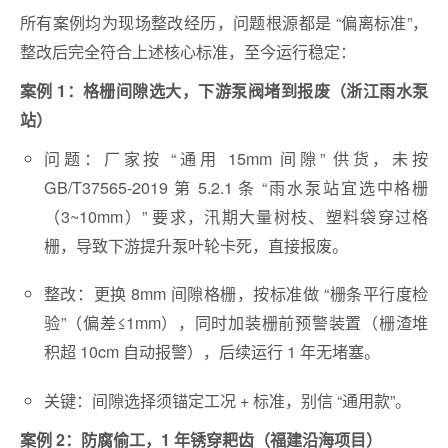
所有案例均为现场整改经历，问题根源都是 “偏离标准”，
整改后完全符合上述核心标准，至今运行稳定：
案例 1：格栅间隙选大，下游泵阀堵到报废（浙江雨水泵
站）
问题：厂家按 “通用 15mm 间隙” 供货，未按
GB/T37565-2019 第 5.2.1 条 “雨水泵站宜选中格栅
（3~10mm）” 要求，汛期大量树枝、塑料袋穿过格
栅，导致下游提升泵叶轮卡死，直接报废。
整改：更换 8mm 间隙格栅，按标准做 “栅条平行度检
验”（偏差≤1mm），同时加装栅前预警装置（栅渣堆
积超 10cm 自动报警），后续运行 1 年无堵塞。
关键：间隙选择须锚定工况 + 标准，别信 “通用款”。
案例 2：防腐偷工，1 年锈穿耙齿（福建沿海项目）