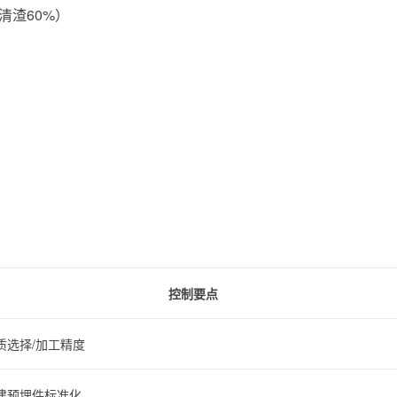
清渣60%）
控制要点
质选择/加工精度
建预埋件标准化