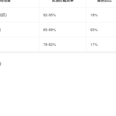
用场景
实测拦截效率
案例占比
制药）
92-95%
18%
栅
85-88%
65%
78-82%
17%
告