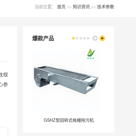
当前位置：
首页
>>
知识资讯
>>
技术参数
爆款产品
收规
心参
GSHZ型回转式格栅除污机
GQ