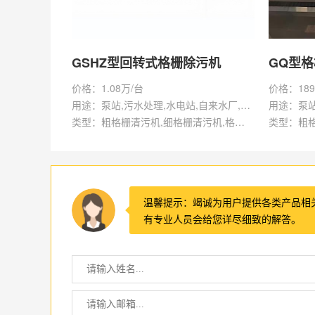
GSHZ型回转式格栅除污机
GQ型
价格：1.08万/台
价格：189
用途：泵站,污水处理,水电站,自来水厂,渠道,水产养殖,化工,纺织,给排水工程
类型：粗格栅清污机,细格栅清污机,格栅清污机,回转式清污机
温馨提示：竭诚为用户提供各类产品相
有专业人员会给您详尽细致的解答。