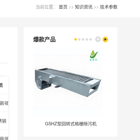
当前位置：
首页
>>
知识资讯
>>
技术参数
爆款产品
质
备注
锈钢/碳钢
小型污水处理厂适用
锈钢
中等流量，耐腐蚀性强
GSHZ型回转式格栅除污机
GQ
锈钢/碳钢
大型市政污水厂常用