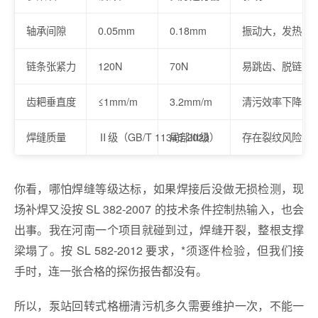
轴承间隙
0.05mm
0.18mm
振动大，发热
链条张紧力
120N
70N
易跳齿、脱链
齿耙垂直度
≤1mm/m
3.2mm/m
清污效率下降
焊缝质量
Ⅱ级（GB/T 11345-2023）
局部Ⅲ级
存在裂纹风险
你看，哪怕焊缝等级达标，如果焊接后没做无损检测，现
场补焊又没按 SL 382-2007 的技术条件控制热输入，也会
出事。我在河南一个项目就碰到过，焊缝开裂，整根支撑
梁塌了。按 SL 582-2012 要求，*须逐件检验，但我们接
手时，连一张合格的探伤报告都没有。
所以，泵站回转式格栅清污机多久需要维护一次，不能一