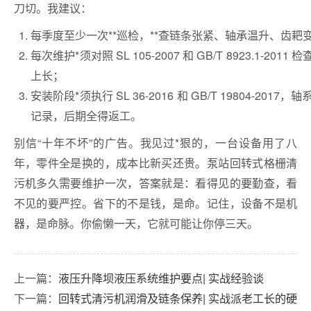
刀切。我建议：
每季度至少一次**巡检，**查链条张紧、轴承温升、齿耙
每次维护*须对照 SL 105-2007 和 GB/T 8923.1
上长；
安装阶段*须执行 SL 36-2016 和 GB/T 19804-
记录，后期全得返工。
别信“十年不坏”的广告。我见过*狠的，一台设备用了八
年，零件全是换的，成本比新买还贵。泵站回转式格栅清
污机多久需要维护一次，答案就是：看得见的要勤查，看
不见的要严控。省下的不是钱，是命。记住，设备不是机
器，是命脉。你偷懒一天，它就可能让你停三天。
上一篇：
液压升降坝液压系统维护要点| 实战经验谈
下一篇：
回转式清污机润滑及链条保养| 实战派老工长的硬