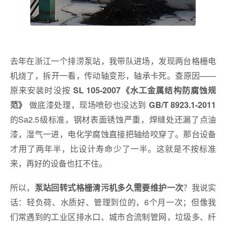
去年在浙江一个排涝泵站，我带队进场，发现两台格栅电
机烧了，拆开一看，传动轴变形，轴承卡死。查原因——
原来安装时没按
SL 105-2007《水工金属结构防腐蚀规
做底漆处理，现场喷砂也没达到
范》
GB/T 8923.1-2011
的Sa2.5级标准，钢材表面锈蚀严重，焊缝处还漏了点油
漆，湿气一进，电化学腐蚀直接把轴给咬穿了。那台设备
才用了两年半，比设计寿命少了一半。这就是不按标准
来，再好的设备也扛不住。
所以，
？我说实
泵站回转式格栅清污机多久需要维护一次
话：轻负荷、水质好、管理到位的，6个月一次；但像我
们常遇到的工业区排水口、城市合流制管网，垃圾多、纤