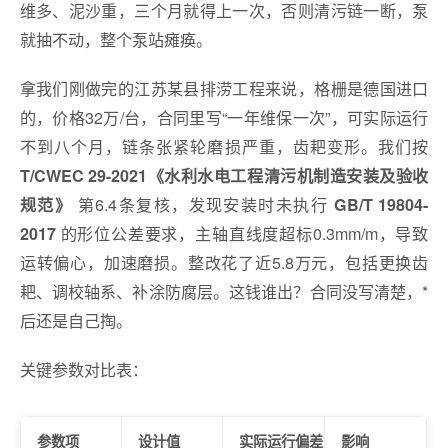
维多、泥沙重，三个月就得上一次，否则清污链一断，泵
就抽不动，整个泵站瘫痪。
拿我们刚做完的江苏某县排涝工程来说，格栅是德国进口
的，价格32万/台，合同里写“一年维保一次”，可实际运行
不到八个月，链条张紧轮磨损严重，齿耙变形。我们按
T/CWEC 29-2021《水利水电工程清污机制造安装及验收
第6.4条复核，发现安装时未执行
规范》
GB/T 19804-
的形位公差要求，主轴直线度超标0.3mm/m，导致
2017
运转偏心，加速磨损。整改花了近5.8万元，包括更换齿
耙、调校轴系、补涂防腐层。这钱谁出？合同没写清楚，*
后还是自己掏。
关键参数对比表：
参数项
设计值
实际运行偏差
影响