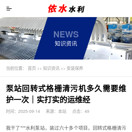
NEWS
知识资讯
当前位置：
首页
>>
知识资讯
>>
安装保养
泵站回转式格栅清污机多久需要维
护一次｜实打实的运维经
时间：2025-09-14
来源：本站
点击：49
我干了***水利泵站，装过六十多个项目，回转式格栅清污