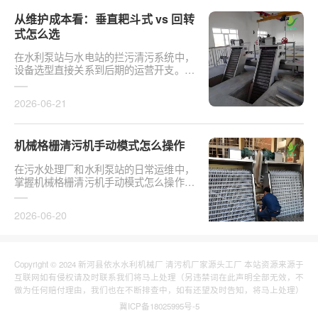
从维护成本看：垂直耙斗式 vs 回转
式怎么选
在水利泵站与水电站的拦污清污系统中，
设备选型直接关系到后期的运营开支。探
讨从维护成本看：垂直耙斗式 vs 回转式
怎么选，需要···
2026-06-21
机械格栅清污机手动模式怎么操作
在污水处理厂和水利泵站的日常运维中，
掌握机械格栅清污机手动模式怎么操作是
保障设备稳定运行的基础环节。以某市政
污水厂改造项···
2026-06-20
Copyright © 2024 新河县依水水利机械厂 清污机厂家源头工厂 本站资源来源于
互联网如有侵权请及时联系我们将马上处理（另违禁词在此声明全部无效，不
做为任何赔付理由，我们也在不断排查中，如有还望及时告知，将马上处理）
冀ICP备18025995号-5