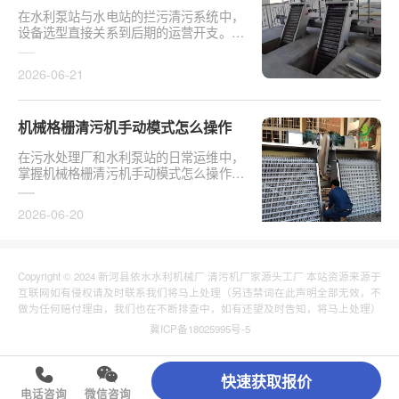
在水利泵站与水电站的拦污清污系统中，
设备选型直接关系到后期的运营开支。探
讨从维护成本看：垂直耙斗式 vs 回转式
怎么选，需要···
2026-06-21
机械格栅清污机手动模式怎么操作
在污水处理厂和水利泵站的日常运维中，
掌握机械格栅清污机手动模式怎么操作是
保障设备稳定运行的基础环节。以某市政
污水厂改造项···
2026-06-20
Copyright © 2024 新河县依水水利机械厂 清污机厂家源头工厂 本站资源来源于
互联网如有侵权请及时联系我们将马上处理（另违禁词在此声明全部无效，不
做为任何赔付理由，我们也在不断排查中，如有还望及时告知，将马上处理）
冀ICP备18025995号-5
快速获取报价
电话咨询
微信咨询