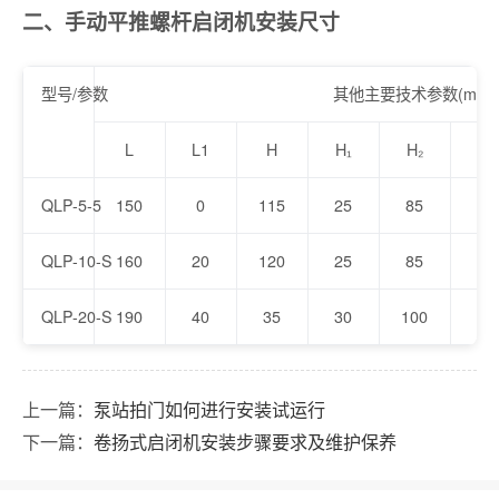
二、手动平推螺杆启闭机安装尺寸
型号/参数
其他主要技术参数(mm)
L
L1
H
H₁
H₂
b
QLP-5-5
150
0
115
25
85
16
QLP-10-S
160
20
120
25
85
16
QLP-20-S
190
40
35
30
100
20
上一篇：
泵站拍门如何进行安装试运行
下一篇：
卷扬式启闭机安装步骤要求及维护保养