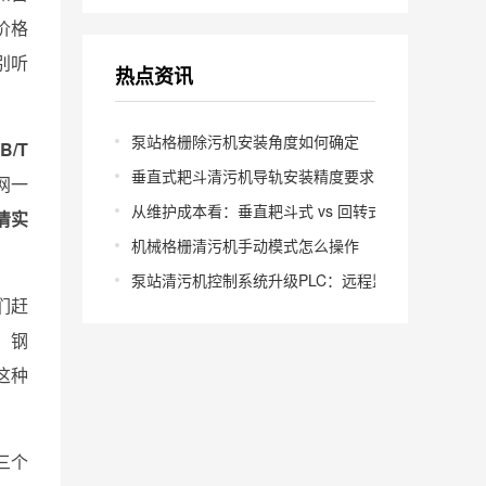
价格
别听
热点资讯
泵站格栅除污机安装角度如何确定
B/T
垂直式耙斗清污机导轨安装精度要求多少
网一
从维护成本看：垂直耙斗式 vs 回转式怎么选
清实
机械格栅清污机手动模式怎么操作
泵站清污机控制系统升级PLC：远程监控怎么实现？
们赶
条，钢
这种
三个