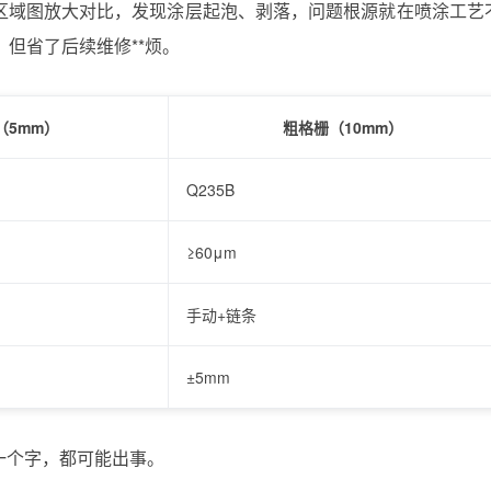
区域图放大对比，发现涂层起泡、剥落，问题根源就在喷涂工艺
但省了后续维修**烦。
（5mm）
粗格栅（10mm）
Q235B
≥60μm
手动+链条
±5mm
一个字，都可能出事。