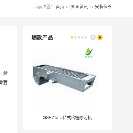
当前位置：
首页
>>
知识资讯
>>
安装保养
爆款产品
、验
需要
GSHZ型回转式格栅除污机
GQ