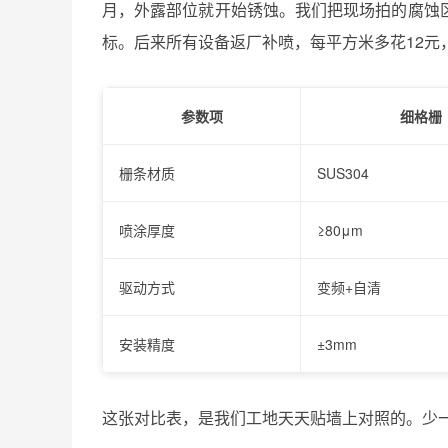
月，外露部位就开始锈蚀。我们把现场拍的腐蚀
标。后来所有设备返厂补喷，每平方米多花12元，
参数项
细格栅
栅条材质
SUS304
喷涂厚度
≥80μm
驱动方式
变频+自清
安装精度
±3mm
这张对比表，是我们工地天天贴墙上对照的。少