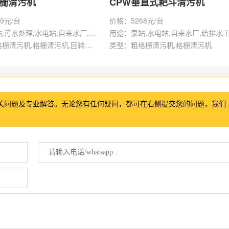
格栅清污机
CPW垂直式耙斗清污机
9元/台
价格：5268元/台
用途：泵站,污水处理,水电站,自来水厂,给排水工程
用途：泵站,水电站,自来水厂,给排水
类型：粗格栅清污机,格栅清污机,回转式清污机
类型：粗格栅清污机,格栅清污机
关问题及专业解答。无论您有任何疑问，都可在右侧提交您的问题，我们