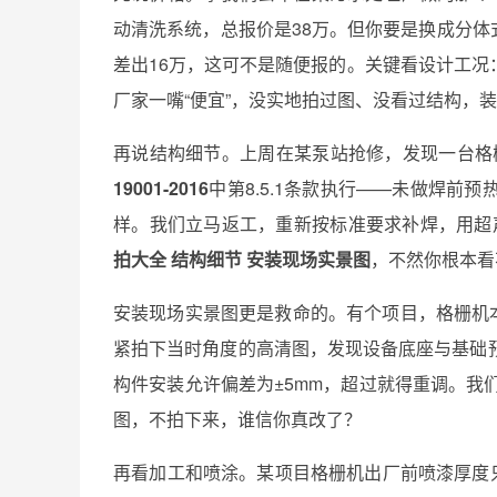
动清洗系统，总报价是38万。但你要是换成分体
差出16万，这可不是随便报的。关键看设计工
厂家一嘴“便宜”，没实地拍过图、没看过结构，
再说结构细节。上周在某泵站抢修，发现一台格
19001-2016
中第8.5.1条款执行——未做焊前
样。我们立马返工，重新按标准要求补焊，用超声
拍大全 结构细节 安装现场实景图
，不然你根本看
安装现场实景图更是救命的。有个项目，格栅机
紧拍下当时角度的高清图，发现设备底座与基础预
构件安装允许偏差为±5mm，超过就得重调。我
图，不拍下来，谁信你真改了？
再看加工和喷涂。某项目格栅机出厂前喷漆厚度只