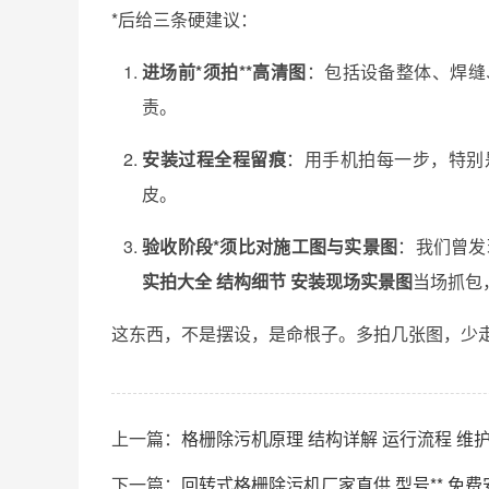
*后给三条硬建议：
进场前*须拍**高清图
：包括设备整体、焊缝
责。
安装过程全程留痕
：用手机拍每一步，特别
皮。
验收阶段*须比对施工图与实景图
：我们曾发
实拍大全 结构细节 安装现场实景图
当场抓包
这东西，不是摆设，是命根子。多拍几张图，少
上一篇：
格栅除污机原理 结构详解 运行流程 维
下一篇：
回转式格栅除污机厂家直供 型号** 免费