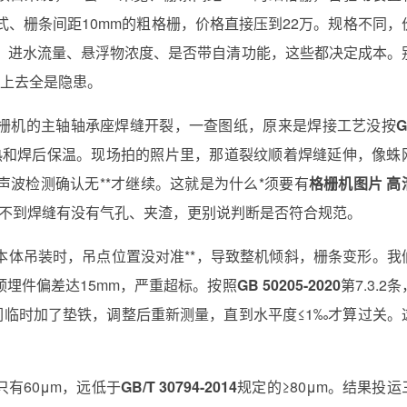
式、栅条间距10mm的粗格栅，价格直接压到22万。规格不同，
况：进水流量、悬浮物浓度、是否带自清功能，这些都决定成本。
装上去全是隐患。
栅机的主轴轴承座焊缝开裂，一查图纸，原来是焊接工艺没按
G
预热和焊后保温。现场拍的照片里，那道裂纹顺着焊缝延伸，像蛛
波检测确认无**才继续。这就是为什么*须要有
格栅机图片 高
不到焊缝有没有气孔、夹渣，更别说判断是否符合规范。
本体吊装时，吊点位置没对准**，导致整机倾斜，栅条变形。我
埋件偏差达15mm，严重超标。按照
GB 50205-2020
第7.3.2
们临时加了垫铁，调整后重新测量，直到水平度≤1‰才算过关。
有60μm，远低于
GB/T 30794-2014
规定的≥80μm。结果投运