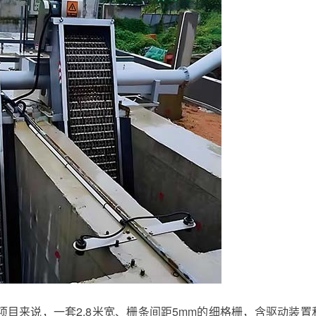
目来说，一套2.8米宽、栅条间距5mm的细格栅，含驱动装置