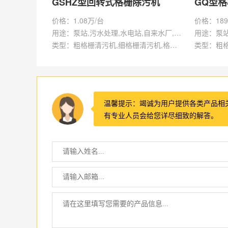
GSHZ型回转式格栅除污机
GQ型
价格：1.08万/台
价格：189
用途：泵站,污水处理,水电站,自来水厂,渠道,水产养殖,化工,纺织,给排水工程
类型：粗格栅清污机,细格栅清污机,格栅清污机,回转式清污机
温馨提示：竭诚为用户提供各类产品相
有专业人员会给您详尽细致的解答。