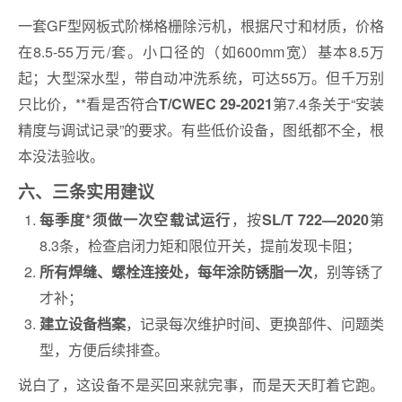
一套GF型网板式阶梯格栅除污机，根据尺寸和材质，价格
在8.5-55万元/套。小口径的（如600mm宽）基本8.5万
起；大型深水型，带自动冲洗系统，可达55万。但千万别
只比价，**看是否符合
第7.4条关于“安装
T/CWEC 29-2021
精度与调试记录”的要求。有些低价设备，图纸都不全，根
本没法验收。
六、三条实用建议
，按
第
每季度*须做一次空载试运行
SL/T 722—2020
8.3条，检查启闭力矩和限位开关，提前发现卡阻；
，别等锈了
所有焊缝、螺栓连接处，每年涂防锈脂一次
才补；
，记录每次维护时间、更换部件、问题类
建立设备档案
型，方便后续排查。
说白了，这设备不是买回来就完事，而是天天盯着它跑。