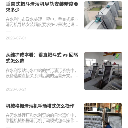
垂直式耙斗清污机导轨安装精度要
求多少
在水利与市政水处理工程中，垂直式耙斗
清污机导轨安装精度要求多少是决定设备
运行平稳性的核心**。导轨作为耙斗上下
运行的导向轨···
2026-07-01
从维护成本看：垂直耙斗式 vs 回转
式怎么选
在水利泵站与水电站的拦污清污系统中，
设备选型直接关系到后期的运营开支。探
讨从维护成本看：垂直耙斗式 vs 回转式
怎么选，需要···
2026-06-21
机械格栅清污机手动模式怎么操作
在污水处理厂和水利泵站的日常运维中，
掌握机械格栅清污机手动模式怎么操作是
保障设备稳定运行的基础环节。以某市政