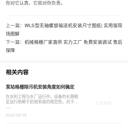
你对它认真，它就对你负责。
上一篇：
WLS型无轴螺旋输送机安装尺寸图纸| 实用版现
场图解
下一篇：
机械格栅厂家直供 实力工厂 免费安装调试 售后
保障
相关内容
泵站格栅除污机安装角度如何确定
在水利工程与水厂运行中，设备的长期稳
定运行依赖于初始安装的规范性。对于泵
站核心拦污设备而言，其倾斜度直接影响
排污效率及后···
2026-08-05