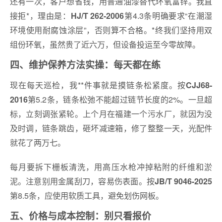
还有一次，客户想省钱，用普通油漆替代环氧富锌。我直
接拒*，理由是：
第4.3条明确要求“在潮湿
HJ/T 262-2006
环境使用耐腐蚀涂层”，否则算不合格。*终我们坚持用双
组份环氧，虽然贵了近六万，但设备投运至今零故障。
四、维护保养方法实操：每天都在练
现在每天巡检，我**件事就是摸链条松紧度。按
CJJ68-
第5.2条，链条松弛不能超过链节长度的2%。一旦超
2016
标，立刻调张紧轮。上个月在福建一个污水厂，就因为没
及时调，链条跳齿，砸坏减速箱，修了整整一天，光配件
就花了两万七。
每月要拆下栅板清洗，用高压水枪冲掉粘附的纤维和淤
泥。注意别用金属刮刀，容易伤表面。按
JB/T 9046-2025
第8.5条，应使用软质工具，避免划伤网板。
五、价格与成本控制：别只看报价