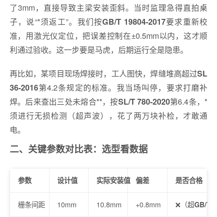
了3mm，直接导致主梁安装歪斜。当时监理急得直拍桌
子，说“*须返工”。我们按
要求重新校
GB/T 19804-2017
准，用激光仪定位，把误差控制在±0.5mm以内，这才顺
利通过验收。这一步要是马虎，后期运行全是隐患。
再比如，某项目现场焊接时，工人图快，焊缝堆高超过
SL
第4.2条规定的标准。我当场叫停，要求打磨补
36-2016
焊。后来查出三处未熔合**，按
第6.4条，*
SL/T 780-2020
须进行无损检测（超声波），花了两万块补检，才敢通
电。
二、关键参数对比表：选型看数据
参数
设计值
实际安装值
偏差
是否合格
栅条间距
10mm
10.8mm
+0.8mm
❌（超
GB/T 3