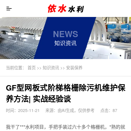
NEWS
知识资讯
当前位置：
首页
>>
知识资讯
>>
安装保养
GF型网板式阶梯格栅除污机维护保
养方法| 实战经验谈
时间：2025-11-21
来源：由AI生成，仅供参考
点击：87
我干了***水利项目，手把手装过六十多个格栅机，*熟的就