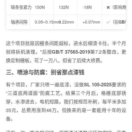
链条张紧力
150N
132N
-18N
❌（影响寿命
轴承间隙
0.05~0.15mm
0.22mm
+0.07mm
✅（在
GB/T 1
这个项目就是因栅条间距超标，进水后细渣卡住，半个月
就得拆机清理。*后按
第7.2条整改，更
GB/T 37565-2019
换定制栅板，花了一万八，但省了后续大修费。
三、喷涂与防腐：别省那点漆钱
有个项目，厂家只喷一遍底漆，没做
要求的
SL 105-2025
“三道底两道面”防腐工艺。结果三个月后，格栅底部锈
穿，水渗进去，电机短路。我们按规范补刷，每平米多加
35元，总费用涨到48万。但换来的是一套能用十年的设
备。